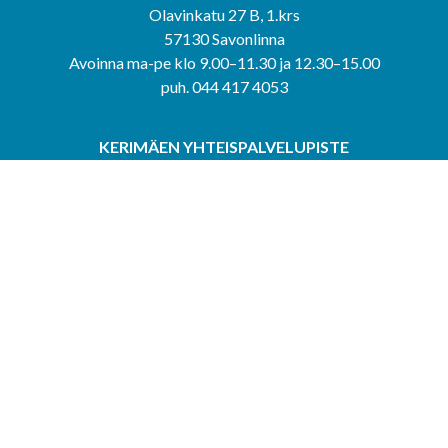
Olavinkatu 27 B, 1.krs
57130 Savonlinna
Avoinna ma-pe klo 9.00–11.30 ja 12.30–15.00
puh. 044 417 4053
KERIMÄEN YHTEISPALVELUPISTE
Kerimäentie 6
58200 Kerimäki
Avoinna ke-to klo 9.00–12.00 ja 12.30–15.00.
PUNKAHARJUN YHTEISPALVELUPISTE
Kauppatie 20
58500 Punkaharju
Avoinna ma-ti klo 9.00–12.00 ja 12.30–15.30.
Saavutettavuusseloste