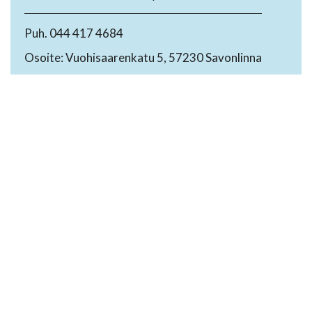
Puh. 044 417 4684
Osoite: Vuohisaarenkatu 5, 57230 Savonlinna