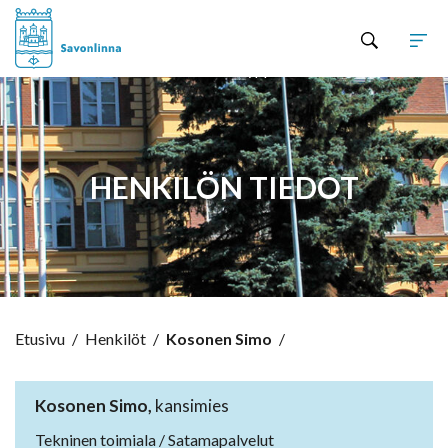
Hyppää sisältöön
HENKILÖN TIEDOT
Etusivu
/
Henkilöt
/
Kosonen Simo
/
Kosonen Simo,
kansimies
Tekninen toimiala / Satamapalvelut