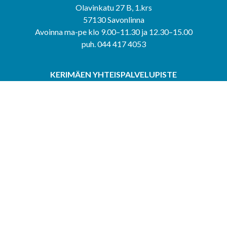
Olavinkatu 27 B, 1.krs
57130 Savonlinna
Avoinna ma-pe klo 9.00–11.30 ja 12.30–15.00
puh. 044 417 4053
KERIMÄEN YHTEISPALVELUPISTE
Kerimäentie 6
58200 Kerimäki
Avoinna ke-to klo 9.00–12.00 ja 12.30–15.00.
PUNKAHARJUN YHTEISPALVELUPISTE
Kauppatie 20
58500 Punkaharju
Avoinna ma-ti klo 9.00–12.00 ja 12.30–15.30.
Saavutettavuusseloste