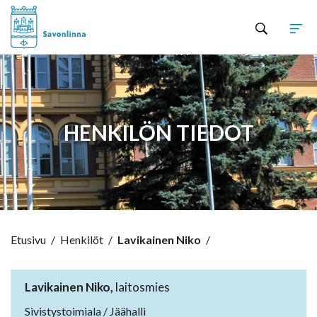
Hyppää sisältöön
HENKILÖN TIEDOT
Etusivu
/
Henkilöt
/
Lavikainen Niko
/
Lavikainen Niko,
laitosmies
Sivistystoimiala / Jäähalli