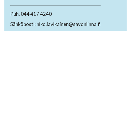
Puh. 044 417 4240
Sähköposti: niko.lavikainen@savonlinna.fi