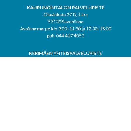
KAUPUNGINTALON PALVELUPISTE
Olavinkatu 27 B, 1.krs
57130 Savonlinna
Avoinna ma-pe klo 9.00–11.30 ja 12.30–15.00
puh. 044 417 4053
KERIMÄEN YHTEISPALVELUPISTE
Kerimäentie 6
58200 Kerimäki
Avoinna ke-to klo 9.00–12.00 ja 12.30–15.00.
PUNKAHARJUN YHTEISPALVELUPISTE
Kauppatie 20
58500 Punkaharju
Avoinna ma-ti klo 9.00–12.00 ja 12.30–15.30.
Saavutettavuusseloste