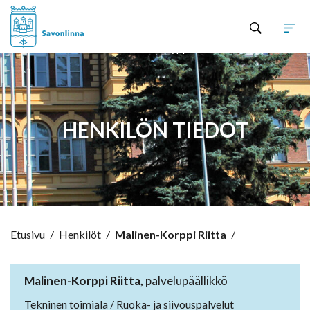
Hyppää sisältöön
HENKILÖN TIEDOT
Etusivu
/
Henkilöt
/
Malinen-Korppi Riitta
/
Malinen-Korppi Riitta,
palvelupäällikkö
Tekninen toimiala / Ruoka- ja siivouspalvelut