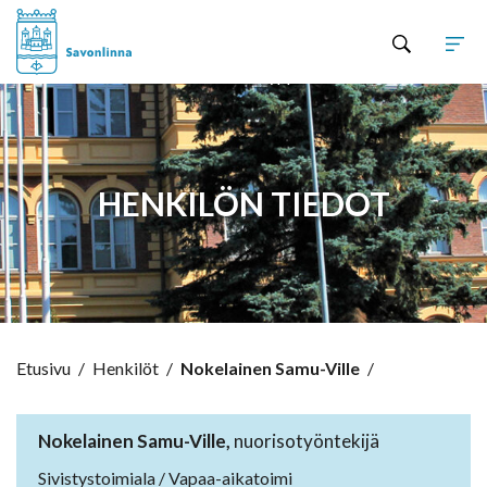
Hyppää sisältöön
HENKILÖN TIEDOT
Etusivu
/
Henkilöt
/
Nokelainen Samu-Ville
/
Nokelainen Samu-Ville,
nuorisotyöntekijä
Sivistystoimiala / Vapaa-aikatoimi