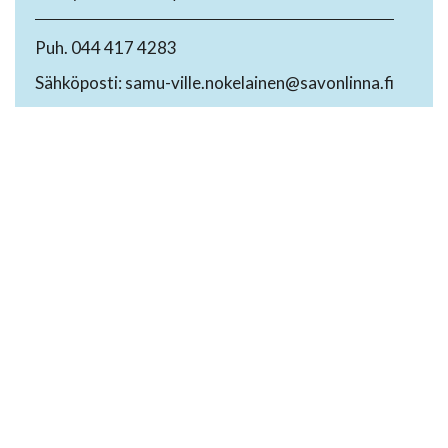
Puh. 044 417 4283
Sähköposti: samu-ville.nokelainen@savonlinna.fi