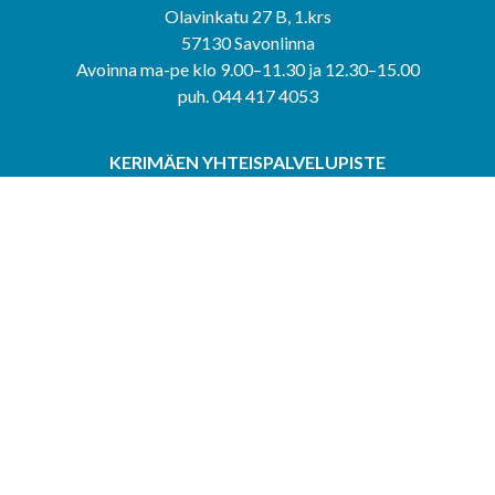
Olavinkatu 27 B, 1.krs
57130 Savonlinna
Avoinna ma-pe klo 9.00–11.30 ja 12.30–15.00
puh. 044 417 4053
KERIMÄEN YHTEISPALVELUPISTE
Kerimäentie 6
58200 Kerimäki
Avoinna ke-to klo 9.00–12.00 ja 12.30–15.00.
PUNKAHARJUN YHTEISPALVELUPISTE
Kauppatie 20
58500 Punkaharju
Avoinna ma-ti klo 9.00–12.00 ja 12.30–15.30.
Saavutettavuusseloste