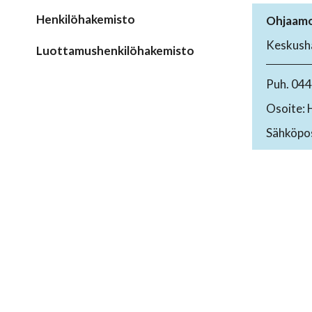
Henkilöhakemisto
Ohjaamo
Keskusha
Luottamushenkilöhakemisto
Puh. 04
Osoite: 
Sähköpos