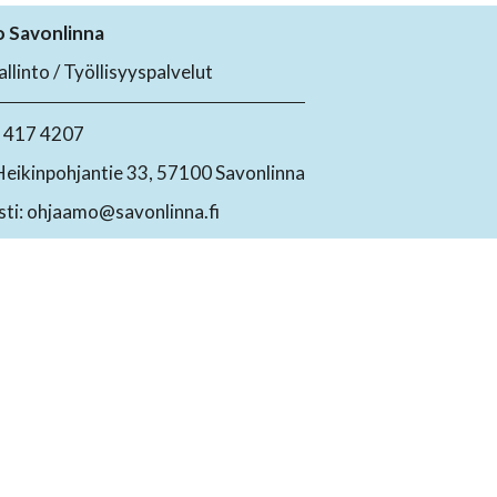
 Savonlinna
llinto / Työllisyyspalvelut
4 417 4207
Heikinpohjantie 33, 57100 Savonlinna
ti: ohjaamo@savonlinna.fi