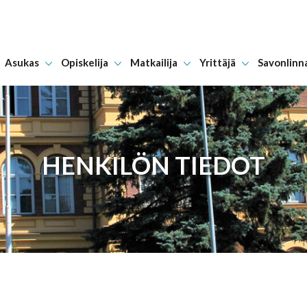
Asukas
Opiskelija
Matkailija
Yrittäjä
Savonlinn
Hyppää sisältöön
HENKILÖN TIEDOT