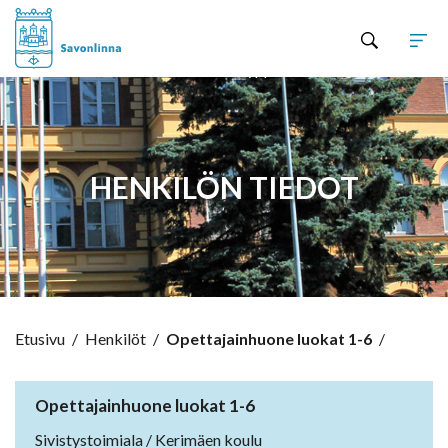
Hyppää sisältöön
HENKILÖN TIEDOT
Etusivu
/
Henkilöt
/
Opettajainhuone luokat 1-6
/
Opettajainhuone luokat 1-6
Sivistystoimiala / Kerimäen koulu