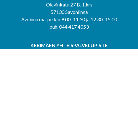
Olavinkatu 27 B, 1.krs
57130 Savonlinna
Avoinna ma-pe klo 9.00–11.30 ja 12.30–15.00
puh. 044 417 4053
KERIMÄEN YHTEISPALVELUPISTE
Kerimäentie 6
58200 Kerimäki
Avoinna ke-to klo 9.00–12.00 ja 12.30–15.00.
PUNKAHARJUN YHTEISPALVELUPISTE
Kauppatie 20
58500 Punkaharju
Avoinna ma-ti klo 9.00–12.00 ja 12.30–15.30.
Saavutettavuusseloste