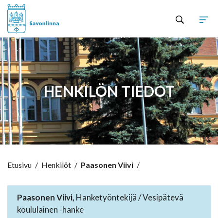
Hyppää sisältöön
HENKILÖN TIEDOT
Etusivu
/
Henkilöt
/
Paasonen Viivi
/
Paasonen Viivi,
Hanketyöntekijä / Vesipätevä
koululainen -hanke