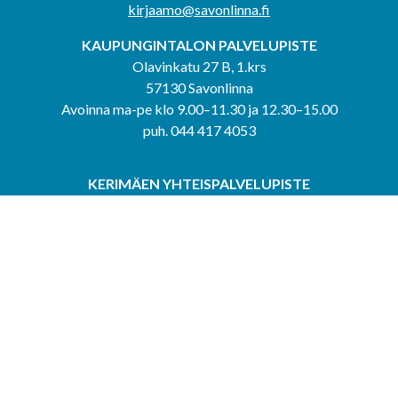
kirjaamo@savonlinna.fi
KAUPUNGINTALON PALVELUPISTE
Olavinkatu 27 B, 1.krs
57130 Savonlinna
Avoinna ma-pe klo 9.00–11.30 ja 12.30–15.00
puh. 044 417 4053
KERIMÄEN YHTEISPALVELUPISTE
Kerimäentie 6
58200 Kerimäki
Avoinna ke-to klo 9.00–12.00 ja 12.30–15.00.
PUNKAHARJUN YHTEISPALVELUPISTE
Kauppatie 20
58500 Punkaharju
Avoinna ma-ti klo 9.00–12.00 ja 12.30–15.30.