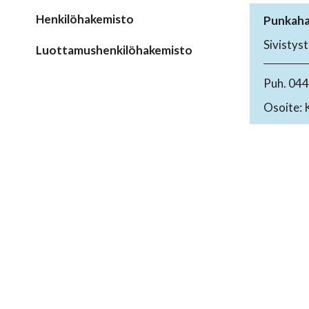
Henkilöhakemisto
Punkahar
Sivistys
Luottamushenkilöhakemisto
Puh. 04
Osoite: 