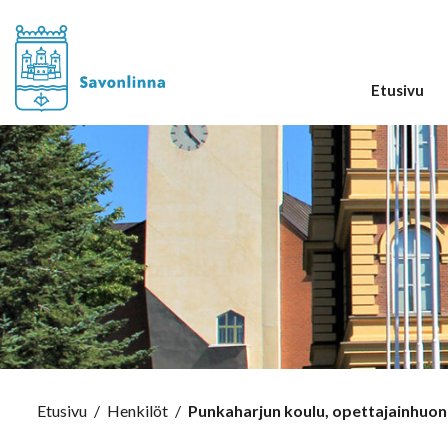
Etusivu
Etusivu
/
Henkilöt
/
Punkaharjun koulu, opettajainhuone