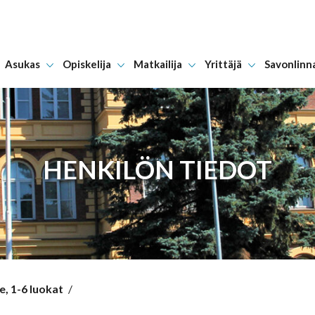
Asukas
Opiskelija
Matkailija
Yrittäjä
Savonlinn
Hyppää sisältöön
HENKILÖN TIEDOT
, 1-6 luokat
/