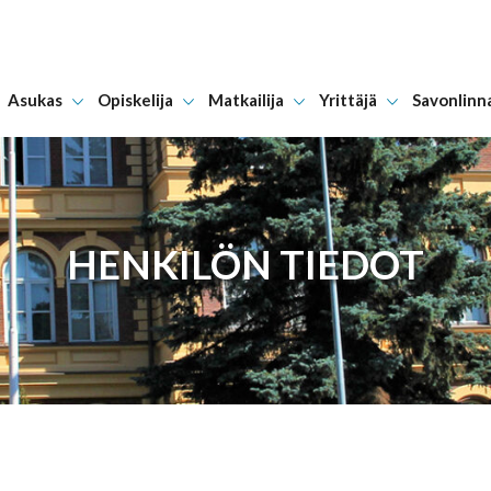
Asukas
Opiskelija
Matkailija
Yrittäjä
Savonlinn
Hyppää sisältöön
HENKILÖN TIEDOT