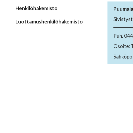
Henkilöhakemisto
Puumala
Sivistys
Luottamushenkilöhakemisto
Puh. 04
Osoite: 
Sähköpos