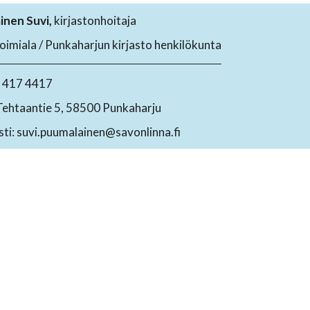
inen Suvi,
kirjastonhoitaja
toimiala / Punkaharjun kirjasto henkilökunta
4 417 4417
Tehtaantie 5, 58500 Punkaharju
ti: suvi.puumalainen@savonlinna.fi