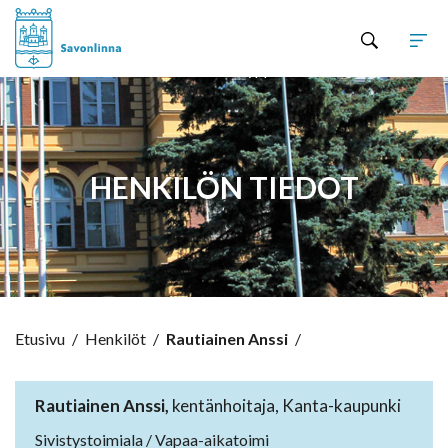
Hyppää sisältöön
HENKILÖN TIEDOT
Etusivu
/
Henkilöt
/
Rautiainen Anssi
/
Rautiainen Anssi,
kentänhoitaja, Kanta-kaupunki
Sivistystoimiala / Vapaa-aikatoimi