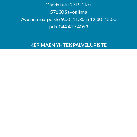
Olavinkatu 27 B, 1.krs
57130 Savonlinna
Avoinna ma-pe klo 9.00–11.30 ja 12.30–15.00
puh. 044 417 4053
KERIMÄEN YHTEISPALVELUPISTE
Kerimäentie 6
58200 Kerimäki
Avoinna ke-to klo 9.00–12.00 ja 12.30–15.00.
PUNKAHARJUN YHTEISPALVELUPISTE
Kauppatie 20
58500 Punkaharju
Avoinna ma-ti klo 9.00–12.00 ja 12.30–15.30.
Saavutettavuusseloste