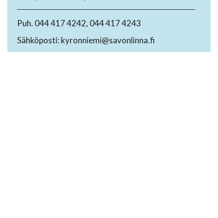
Puh. 044 417 4242, 044 417 4243
Sähköposti: kyronniemi@savonlinna.fi