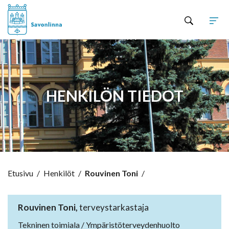
Hyppää sisältöön
HENKILÖN TIEDOT
Etusivu
/
Henkilöt
/
Rouvinen Toni
/
Rouvinen Toni,
terveystarkastaja
Tekninen toimiala / Ympäristöterveydenhuolto