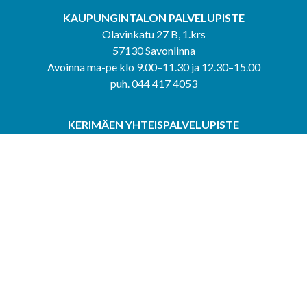
KAUPUNGINTALON PALVELUPISTE
Olavinkatu 27 B, 1.krs
57130 Savonlinna
Avoinna ma-pe klo 9.00–11.30 ja 12.30–15.00
puh. 044 417 4053
KERIMÄEN YHTEISPALVELUPISTE
Kerimäentie 6
58200 Kerimäki
Avoinna ke-to klo 9.00–12.00 ja 12.30–15.00.
PUNKAHARJUN YHTEISPALVELUPISTE
Kauppatie 20
58500 Punkaharju
Avoinna ma-ti klo 9.00–12.00 ja 12.30–15.30.
Saavutettavuusseloste