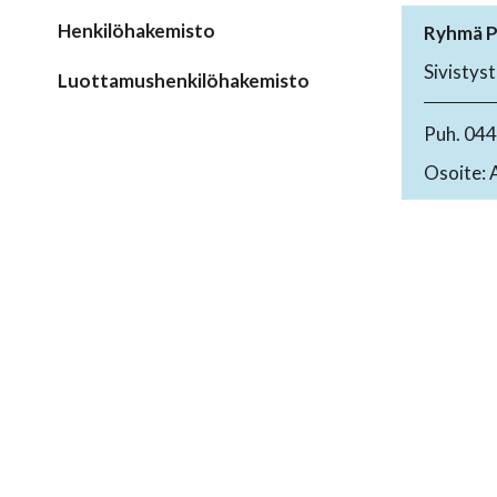
Henkilöhakemisto
Ryhmä P
Sivistys
Luottamushenkilöhakemisto
Puh. 04
Osoite: 