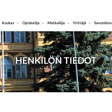
Asukas
Opiskelija
Matkailija
Yrittäjä
Savonlinn
Hyppää sisältöön
HENKILÖN TIEDOT