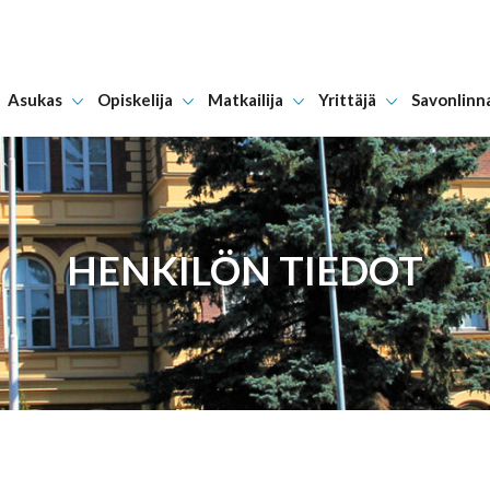
Asukas
Opiskelija
Matkailija
Yrittäjä
Savonlinn
Hyppää sisältöön
HENKILÖN TIEDOT