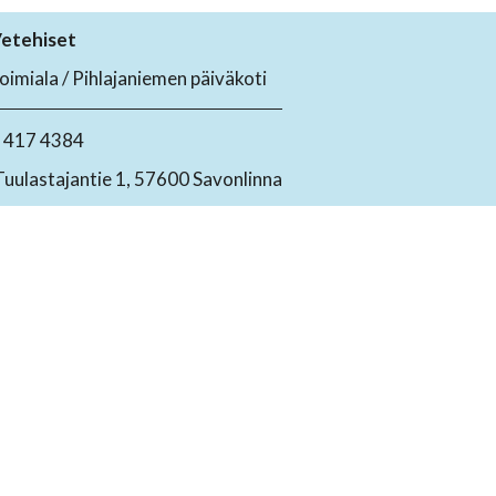
etehiset
oimiala / Pihlajaniemen päiväkoti
4 417 4384
Tuulastajantie 1, 57600 Savonlinna