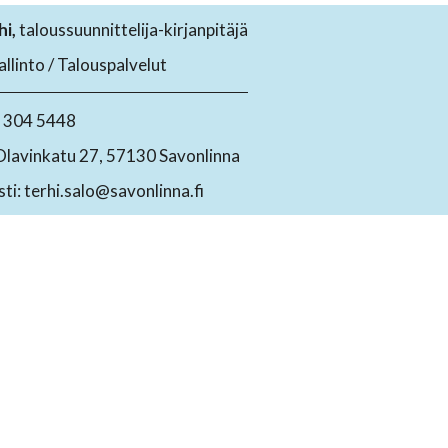
hi,
taloussuunnittelija-kirjanpitäjä
llinto / Talouspalvelut
0 304 5448
Olavinkatu 27, 57130 Savonlinna
ti: terhi.salo@savonlinna.fi