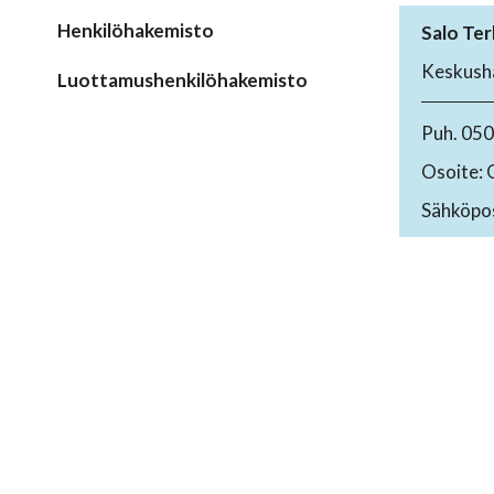
Henkilöhakemisto
Salo Ter
Keskusha
Luottamushenkilöhakemisto
Puh. 05
Osoite: 
Sähköpos