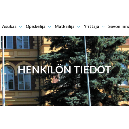
Asukas
Opiskelija
Matkailija
Yrittäjä
Savonlinn
Hyppää sisältöön
HENKILÖN TIEDOT