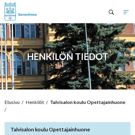
Hyppää sisältöön
HENKILÖN TIEDOT
Etusivu
/
Henkilöt
/
Talvisalon koulu Opettajainhuone
/
Talvisalon koulu Opettajainhuone