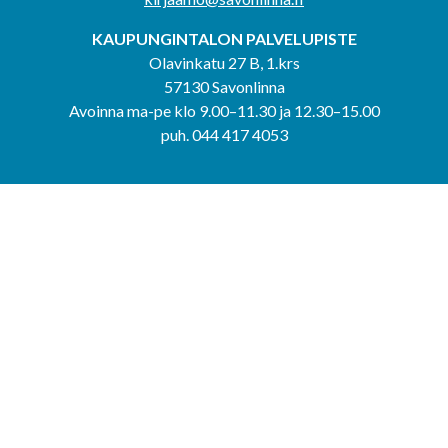
KAUPUNGINTALON PALVELUPISTE
Olavinkatu 27 B, 1.krs
57130 Savonlinna
Avoinna ma-pe klo 9.00–11.30 ja 12.30–15.00
puh. 044 417 4053
KERIMÄEN YHTEISPALVELUPISTE
Kerimäentie 6
58200 Kerimäki
Avoinna ke-to klo 9.00–12.00 ja 12.30–15.00.
PUNKAHARJUN YHTEISPALVELUPISTE
Kauppatie 20
58500 Punkaharju
Avoinna ma-ti klo 9.00–12.00 ja 12.30–15.30.