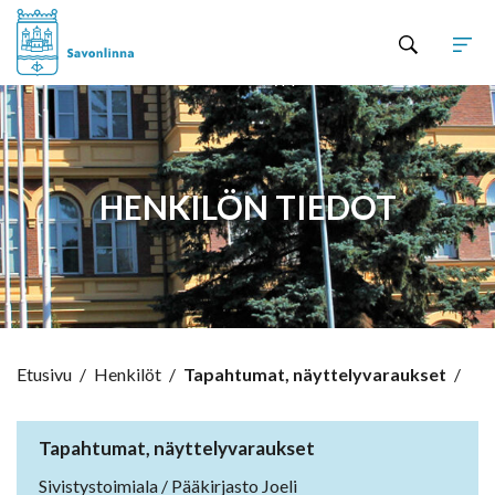
Hyppää sisältöön
HENKILÖN TIEDOT
Etusivu
/
Henkilöt
/
Tapahtumat, näyttelyvaraukset
/
Tapahtumat, näyttelyvaraukset
Sivistystoimiala / Pääkirjasto Joeli