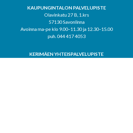
KAUPUNGINTALON PALVELUPISTE
Olavinkatu 27 B, 1.krs
57130 Savonlinna
Avoinna ma-pe klo 9.00–11.30 ja 12.30–15.00
puh. 044 417 4053
KERIMÄEN YHTEISPALVELUPISTE
Kerimäentie 6
58200 Kerimäki
Avoinna ke-to klo 9.00–12.00 ja 12.30–15.00.
PUNKAHARJUN YHTEISPALVELUPISTE
Kauppatie 20
58500 Punkaharju
Avoinna ma-ti klo 9.00–12.00 ja 12.30–15.30.
Saavutettavuusseloste