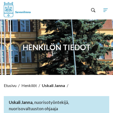
Hyppää sisältöön
HENKILÖN TIEDOT
Etusivu
/
Henkilöt
/
Uskali Janna
/
Uskali Janna,
nuorisotyöntekijä,
nuorisovaltuuston ohjaaja