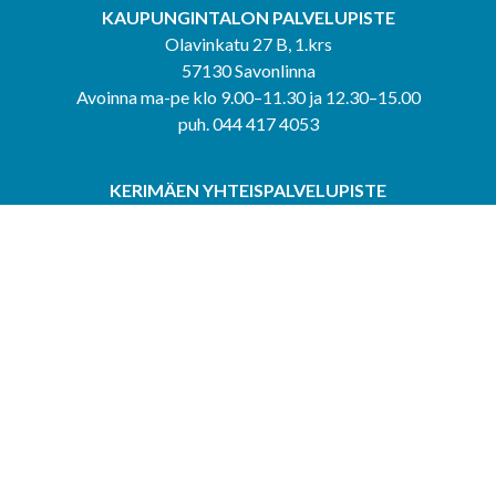
KAUPUNGINTALON PALVELUPISTE
Olavinkatu 27 B, 1.krs
57130 Savonlinna
Avoinna ma-pe klo 9.00–11.30 ja 12.30–15.00
puh. 044 417 4053
KERIMÄEN YHTEISPALVELUPISTE
Kerimäentie 6
58200 Kerimäki
Avoinna ke-to klo 9.00–12.00 ja 12.30–15.00.
PUNKAHARJUN YHTEISPALVELUPISTE
Kauppatie 20
58500 Punkaharju
Avoinna ma-ti klo 9.00–12.00 ja 12.30–15.30.
Saavutettavuusseloste