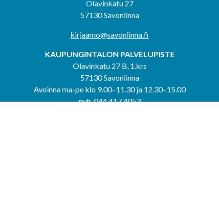
Olavinkatu 27
57130 Savonlinna
kirjaamo@savonlinna.fi
KAUPUNGINTALON PALVELUPISTE
Olavinkatu 27 B, 1.krs
57130 Savonlinna
Avoinna ma-pe klo 9.00–11.30 ja 12.30–15.00
puh. 044 417 4053
KERIMÄEN YHTEISPALVELUPISTE
Kerimäentie 6
58200 Kerimäki
Avoinna ke-to klo 9.00–12.00 ja 12.30–15.00.
PUNKAHARJUN YHTEISPALVELUPISTE
Kauppatie 20
58500 Punkaharju