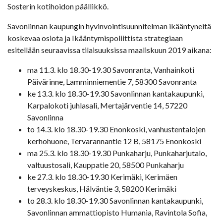
Sosterin kotihoidon päällikkö.
Savonlinnan kaupungin hyvinvointisuunnitelman ikääntyneitä
koskevaa osiota ja Ikääntymispoliittista strategiaan
esitellään seuraavissa tilaisuuksissa maaliskuun 2019 aikana:
ma 11.3. klo 18.30-19.30 Savonranta, Vanhainkoti
Päivärinne, Lamminniementie 7, 58300 Savonranta
ke 13.3. klo 18.30-19.30 Savonlinnan kantakaupunki,
Karpalokoti juhlasali, Mertajärventie 14, 57220
Savonlinna
to 14.3. klo 18.30-19.30 Enonkoski, vanhustentalojen
kerhohuone, Tervarannantie 12 B, 58175 Enonkoski
ma 25.3. klo 18.30-19.30 Punkaharju, Punkaharjutalo,
valtuustosali, Kauppatie 20, 58500 Punkaharju
ke 27.3. klo 18.30-19.30 Kerimäki, Kerimäen
terveyskeskus, Hälväntie 3, 58200 Kerimäki
to 28.3. klo 18.30-19.30 Savonlinnan kantakaupunki,
Savonlinnan ammattiopisto Humania, Ravintola Sofia,