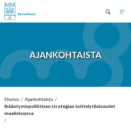
Hyppää sisältöön
AJANKOHTAISTA
Etusivu
/
Ajankohtaista
/
Ikääntymispoliittisen strategian esittelytilaisuudet
maaliskuussa
/