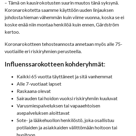
– Tämä on kausirokotusten suurin muutos tänä syksynä.
Koronarokotetta saamme käyttöön uuden linjauksen
johdosta hieman vähemmän kuin viime vuonna, koska se ei
koske enää niin montaa henkilöä kuin ennen, Gärdström
kertoo.
Koronarokotteen tehosteannosta annetaan myös alle 75-
vuotiaille eri riskiryhmien perusteella.
Influenssarokotteen kohderyhmät:
Kaikki 65 vuotta täyttäneet ja sitä vanhemmat
Alle 7-vuotiaat lapset
Raskaana olevat
Sairauden tai hoidon vuoksi riskiryhmiin kuuluvat
Varusmiespalveluksen tai vapaaehtoisen
asepalveluksen aloittavat
Sote- ja lääkehuollon henkilöstö, joka osallistuu
potilaiden ja asiakkaiden välittömään hoitoon tai
huoltoon.