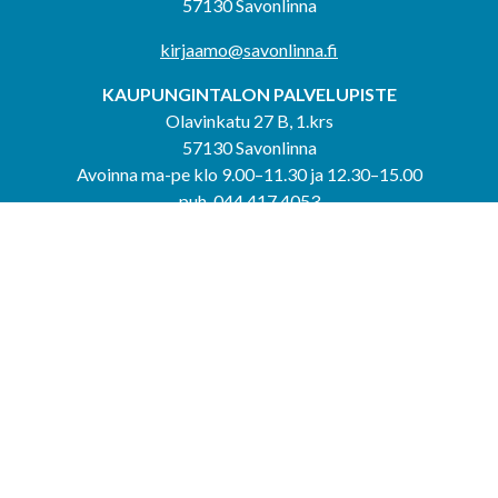
57130 Savonlinna
kirjaamo@savonlinna.fi
KAUPUNGINTALON PALVELUPISTE
Olavinkatu 27 B, 1.krs
57130 Savonlinna
Avoinna ma-pe klo 9.00–11.30 ja 12.30–15.00
puh. 044 417 4053
KERIMÄEN YHTEISPALVELUPISTE
Kerimäentie 6
58200 Kerimäki
Avoinna ke-to klo 9.00–12.00 ja 12.30–15.00.
PUNKAHARJUN YHTEISPALVELUPISTE
Kauppatie 20
58500 Punkaharju
Avoinna ma-ti klo 9.00–12.00 ja 12.30–15.30.