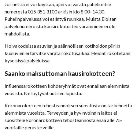
Jos nettiä ei voi käyttää, ajan voi varata puhelimitse
numerosta 015 351 3100 arkisin klo 8.00–14.30.
Puhelinpalvelussa voi esiintyä ruuhkaa. Muista Eloisan
palvelunumeroista kausirokotusten varaaminen ei ole
mahdollista.
Hoivakodeissa asuvien ja säännöllisen kotihoidon piiriin
kuuluvien ei tarvitse varata rokotusaikaa. Heidät rokotetaan
kyseisissä palveluissa.
Saanko maksuttoman kausirokotteen?
Influenssarokotteen kohderyhmät ovat ennallaan aiemmista
vuosista. Ne löytyvät uutisen lopusta.
Koronarokotteen tehosteannoksen suositusta on tarkennettu
aiemmista vuosista. Terveyden ja hyvinvoinnin laitos ei
suosittele koronarokotteen tehosteannosta enää alle 75-
vuotiaille perusterveille.