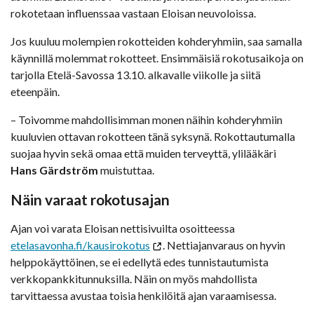
rokotetaan influenssaa vastaan Eloisan neuvoloissa.
Jos kuuluu molempien rokotteiden kohderyhmiin, saa samalla
käynnillä molemmat rokotteet. Ensimmäisiä rokotusaikoja on
tarjolla Etelä-Savossa 13.10. alkavalle viikolle ja siitä
eteenpäin.
– Toivomme mahdollisimman monen näihin kohderyhmiin
kuuluvien ottavan rokotteen tänä syksynä. Rokottautumalla
suojaa hyvin sekä omaa että muiden terveyttä, ylilääkäri
Hans Gärdström
muistuttaa.
Näin varaat rokotusajan
Ajan voi varata Eloisan nettisivuilta osoitteessa
etelasavonha.fi/kausirokotus
. Nettiajanvaraus on hyvin
helppokäyttöinen, se ei edellytä edes tunnistautumista
verkkopankkitunnuksilla. Näin on myös mahdollista
tarvittaessa avustaa toisia henkilöitä ajan varaamisessa.