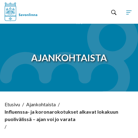
Hyppää sisältöön
AJANKOHTAISTA
Etusivu
/
Ajankohtaista
/
Influenssa- ja koronarokotukset alkavat lokakuun
puolivälissä – ajan voi jo varata
/