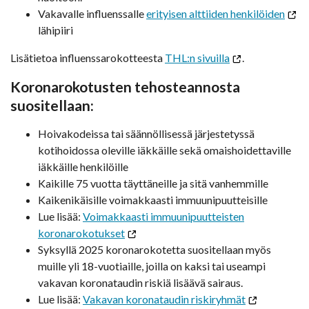
Vakavalle influenssalle
erityisen alttiiden henkilöiden
lähipiiri
Lisätietoa influenssarokotteesta
THL:n sivuilla
.
Koronarokotusten tehosteannosta
suositellaan:
Hoivakodeissa tai säännöllisessä järjestetyssä
kotihoidossa oleville iäkkäille sekä omaishoidettaville
iäkkäille henkilöille
Kaikille 75 vuotta täyttäneille ja sitä vanhemmille
Kaikenikäisille voimakkaasti immuunipuutteisille
Lue lisää:
Voimakkaasti immuunipuutteisten
koronarokotukset
Syksyllä 2025 koronarokotetta suositellaan myös
muille yli 18-vuotiaille, joilla on kaksi tai useampi
vakavan koronataudin riskiä lisäävä sairaus.
Lue lisää:
Vakavan koronataudin riskiryhmät