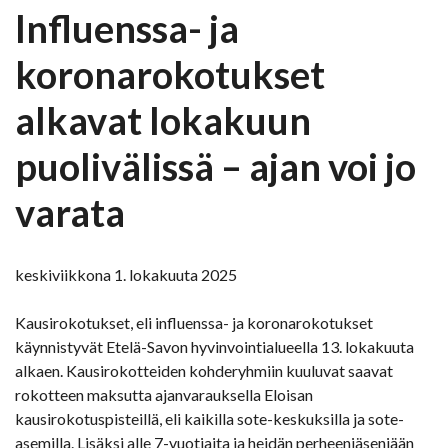
Influenssa- ja
koronarokotukset
alkavat lokakuun
puolivälissä – ajan voi jo
varata
keskiviikkona 1. lokakuuta 2025
Kausirokotukset, eli influenssa- ja koronarokotukset
käynnistyvät Etelä-Savon hyvinvointialueella 13. lokakuuta
alkaen. Kausirokotteiden kohderyhmiin kuuluvat saavat
rokotteen maksutta ajanvarauksella Eloisan
kausirokotuspisteillä, eli kaikilla sote-keskuksilla ja sote-
asemilla. Lisäksi alle 7-vuotiaita ja heidän perheenjäseniään