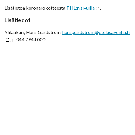
Lisätietoa koronarokotteesta
THL:n sivuilla
.
Lisätiedot
Ylilääkäri, Hans Gärdström,
hans.gardstrom@etelasavonha.fi
, p. 044 7944 000