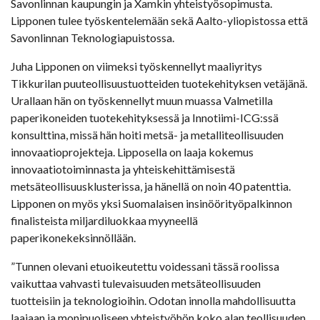
Savonlinnan kaupungin ja Xamkin yhteistyösopimusta.
Lipponen tulee työskentelemään sekä Aalto-yliopistossa että
Savonlinnan Teknologiapuistossa.
Juha Lipponen on viimeksi työskennellyt maaliyritys
Tikkurilan puuteollisuustuotteiden tuotekehityksen vetäjänä.
Urallaan hän on työskennellyt muun muassa Valmetilla
paperikoneiden tuotekehityksessä ja Innotiimi-ICG:ssä
konsulttina, missä hän hoiti metsä- ja metalliteollisuuden
innovaatioprojekteja. Lipposella on laaja kokemus
innovaatiotoiminnasta ja yhteiskehittämisestä
metsäteollisuusklusterissa, ja hänellä on noin 40 patenttia.
Lipponen on myös yksi Suomalaisen insinöörityöpalkinnon
finalisteista miljardiluokkaa myyneellä
paperikonekeksinnöllään.
”Tunnen olevani etuoikeutettu voidessani tässä roolissa
vaikuttaa vahvasti tulevaisuuden metsäteollisuuden
tuotteisiin ja teknologioihin. Odotan innolla mahdollisuutta
laajaan ja monipuoliseen yhteistyöhön koko alan teollisuuden