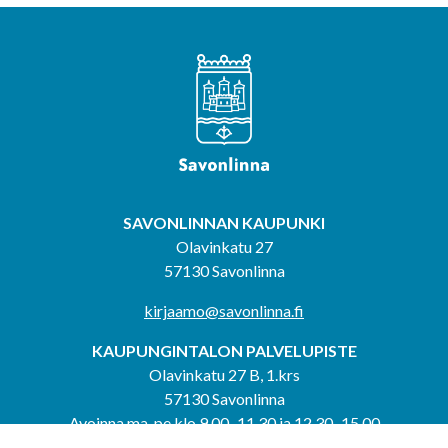
SAVONLINNAN KAUPUNKI
Olavinkatu 27
57130 Savonlinna
kirjaamo@savonlinna.fi
KAUPUNGINTALON PALVELUPISTE
Olavinkatu 27 B, 1.krs
57130 Savonlinna
Avoinna ma-pe klo 9.00–11.30 ja 12.30–15.00
puh. 044 417 4053