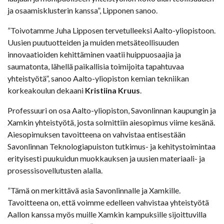
ja osaamisklusterin kanssa”, Lipponen sanoo.
”Toivotamme Juha Lipposen tervetulleeksi Aalto-yliopistoon.
Uusien puutuotteiden ja muiden metsäteollisuuden
innovaatioiden kehittäminen vaatii huippuosaajia ja
saumatonta, lähellä paikallisia toimijoita tapahtuvaa
yhteistyötä”, sanoo Aalto-yliopiston kemian tekniikan
korkeakoulun dekaani
Kristiina Kruus
.
Professuuri on osa Aalto-yliopiston, Savonlinnan kaupungin ja
Xamkin yhteistyötä, josta solmittiin aiesopimus viime kesänä.
Aiesopimuksen tavoitteena on vahvistaa entisestään
Savonlinnan Teknologiapuiston tutkimus- ja kehitystoimintaa
erityisesti puukuidun muokkauksen ja uusien materiaali- ja
prosessisovellutusten alalla.
”Tämä on merkittävä asia Savonlinnalle ja Xamkille.
Tavoitteena on, että voimme edelleen vahvistaa yhteistyötä
Aallon kanssa myös muille Xamkin kampuksille sijoittuvilla