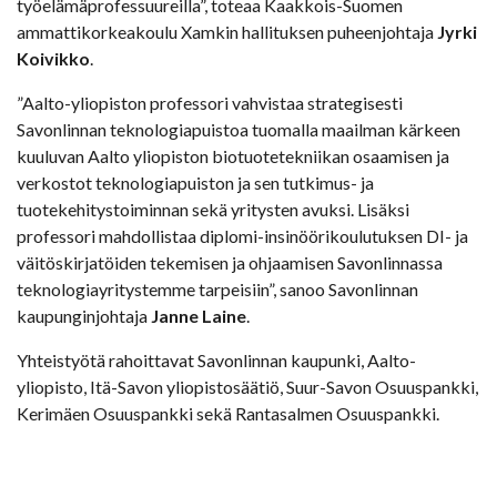
työelämäprofessuureilla”, toteaa Kaakkois-Suomen
ammattikorkeakoulu Xamkin hallituksen puheenjohtaja
Jyrki
Koivikko
.
”Aalto-yliopiston professori vahvistaa strategisesti
Savonlinnan teknologiapuistoa tuomalla maailman kärkeen
kuuluvan Aalto yliopiston biotuotetekniikan osaamisen ja
verkostot teknologiapuiston ja sen tutkimus- ja
tuotekehitystoiminnan sekä yritysten avuksi. Lisäksi
professori mahdollistaa diplomi-insinöörikoulutuksen DI- ja
väitöskirjatöiden tekemisen ja ohjaamisen Savonlinnassa
teknologiayritystemme tarpeisiin”, sanoo Savonlinnan
kaupunginjohtaja
Janne Laine
.
Yhteistyötä rahoittavat Savonlinnan kaupunki, Aalto-
yliopisto, Itä-Savon yliopistosäätiö, Suur-Savon Osuuspankki,
Kerimäen Osuuspankki sekä Rantasalmen Osuuspankki.