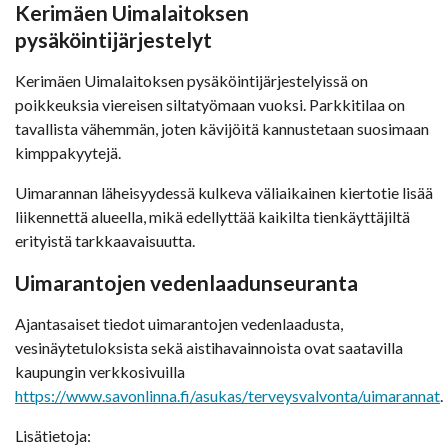
Kerimäen Uimalaitoksen
pysäköintijärjestelyt
Kerimäen Uimalaitoksen pysäköintijärjestelyissä on
poikkeuksia viereisen siltatyömaan vuoksi. Parkkitilaa on
tavallista vähemmän, joten kävijöitä kannustetaan suosimaan
kimppakyytejä.
Uimarannan läheisyydessä kulkeva väliaikainen kiertotie lisää
liikennettä alueella, mikä edellyttää kaikilta tienkäyttäjiltä
erityistä tarkkaavaisuutta.
Uimarantojen vedenlaadunseuranta
Ajantasaiset tiedot uimarantojen vedenlaadusta,
vesinäytetuloksista sekä aistihavainnoista ovat saatavilla
kaupungin verkkosivuilla
https://www.savonlinna.fi/asukas/terveysvalvonta/uimarannat
.
Lisätietoja: