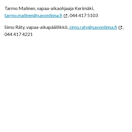
Tarmo Malinen, vapaa-aikaohjaaja Kerimäki,
tarmo.malinen@savonlinna.fi
, 044 417 5103
Simo Räty, vapaa-aikapäällikkö,
simo.raty@savonlinna.fi
,
044 417 4221