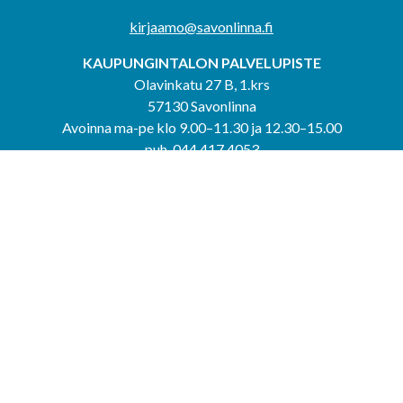
kirjaamo@savonlinna.fi
KAUPUNGINTALON PALVELUPISTE
Olavinkatu 27 B, 1.krs
57130 Savonlinna
Avoinna ma-pe klo 9.00–11.30 ja 12.30–15.00
puh. 044 417 4053
KERIMÄEN YHTEISPALVELUPISTE
Kerimäentie 6
58200 Kerimäki
Avoinna ke-to klo 9.00–12.00 ja 12.30–15.00.
PUNKAHARJUN YHTEISPALVELUPISTE
Kauppatie 20
58500 Punkaharju
Avoinna ma-ti klo 9.00–12.00 ja 12.30–15.30.