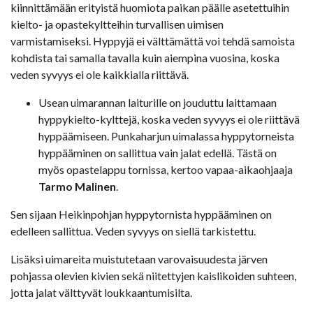
kiinnittämään erityistä huomiota paikan päälle asetettuihin
kielto- ja opastekyltteihin turvallisen uimisen
varmistamiseksi. Hyppyjä ei välttämättä voi tehdä samoista
kohdista tai samalla tavalla kuin aiempina vuosina, koska
veden syvyys ei ole kaikkialla riittävä.
Usean uimarannan laiturille on jouduttu laittamaan
hyppykielto-kylttejä, koska veden syvyys ei ole riittävä
hyppäämiseen. Punkaharjun uimalassa hyppytorneista
hyppääminen on sallittua vain jalat edellä. Tästä on
myös opastelappu tornissa, kertoo vapaa-aikaohjaaja
Tarmo Malinen
.
Sen sijaan Heikinpohjan hyppytornista hyppääminen on
edelleen sallittua. Veden syvyys on siellä tarkistettu.
Lisäksi uimareita muistutetaan varovaisuudesta järven
pohjassa olevien kivien sekä niitettyjen kaislikoiden suhteen,
jotta jalat välttyvät loukkaantumisilta.