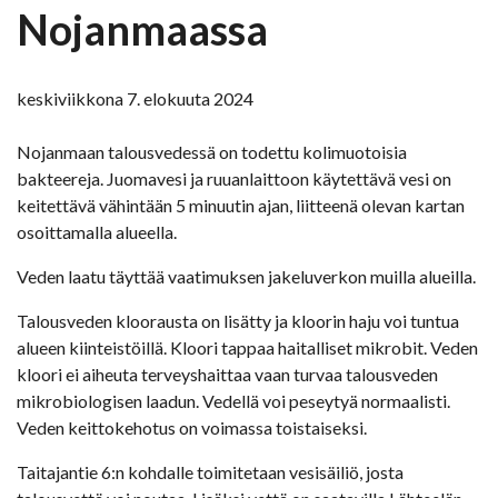
Nojanmaassa
keskiviikkona 7. elokuuta 2024
Nojanmaan talousvedessä on todettu kolimuotoisia
bakteereja. Juomavesi ja ruuanlaittoon käytettävä vesi on
keitettävä vähintään 5 minuutin ajan, liitteenä olevan kartan
osoittamalla alueella.
Veden laatu täyttää vaatimuksen jakeluverkon muilla alueilla.
Talousveden kloorausta on lisätty ja kloorin haju voi tuntua
alueen kiinteistöillä. Kloori tappaa haitalliset mikrobit. Veden
kloori ei aiheuta terveyshaittaa vaan turvaa talousveden
mikrobiologisen laadun. Vedellä voi peseytyä normaalisti.
Veden keittokehotus on voimassa toistaiseksi.
Taitajantie 6:n kohdalle toimitetaan vesisäiliö, josta