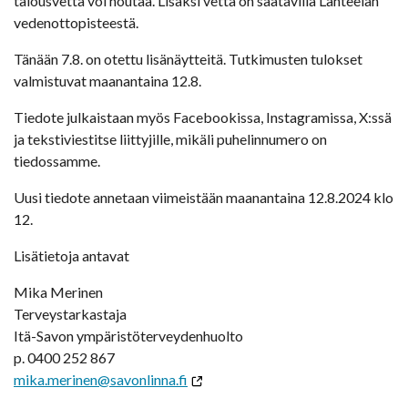
talousvettä voi noutaa. Lisäksi vettä on saatavilla Lähteelän
vedenottopisteestä.
Tänään 7.8. on otettu lisänäytteitä. Tutkimusten tulokset
valmistuvat maanantaina 12.8.
Tiedote julkaistaan myös Facebookissa, Instagramissa, X:ssä
ja tekstiviestitse liittyjille, mikäli puhelinnumero on
tiedossamme.
Uusi tiedote annetaan viimeistään maanantaina 12.8.2024 klo
12.
Lisätietoja antavat
Mika Merinen
Terveystarkastaja
Itä-Savon ympäristöterveydenhuolto
p. 0400 252 867
mika.merinen@savonlinna.fi