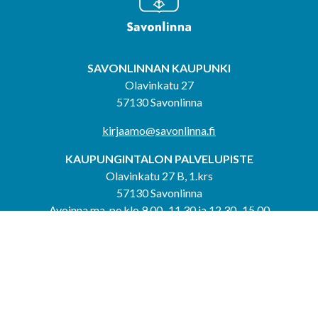
SAVONLINNAN KAUPUNKI
Olavinkatu 27
57130 Savonlinna
kirjaamo@savonlinna.fi
KAUPUNGINTALON PALVELUPISTE
Olavinkatu 27 B, 1.krs
57130 Savonlinna
Avoinna ma-pe klo 9.00–11.30 ja 12.30–15.00
puh. 044 417 4053
KERIMÄEN YHTEISPALVELUPISTE
Kerimäentie 6
58200 Kerimäki