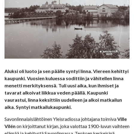
Aluksi oli luoto ja sen päälle syntyi linna. Viereen kehittyi
kaupunki. Vuosien kuluessa sodittiin ja vähitellen linna
menetti merkityksensä. Tuli uusi aika, kun ihmiset ja
tavarat alkoivat liikkua veden päällä. Kaupunki
vaurastui, linna keksittiin uudelleen ja alkoi matkailun
aika. Syntyi matkailukaupunki.
Savonlinnalaislähtöinen Yleisradiossa johtajana toimiva
Ville
Vilén
on kirjoittanut kirjan, joka valottaa 1900-luvun vaihteen
elämää ja kehitystä Savonlinnassa. Teoksen keskeisinä