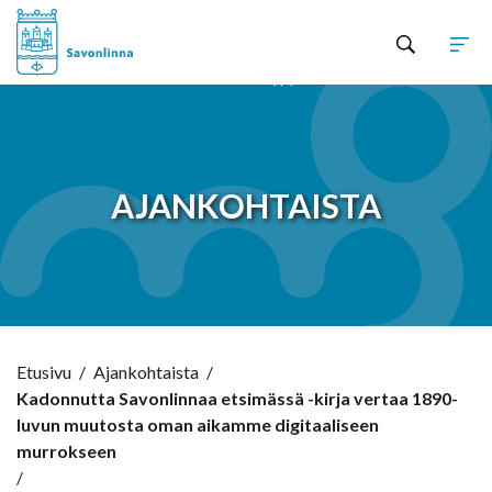
Hyppää sisältöön
AJANKOHTAISTA
Etusivu
/
Ajankohtaista
/
Kadonnutta Savonlinnaa etsimässä -kirja vertaa 1890-
luvun muutosta oman aikamme digitaaliseen
murrokseen
/