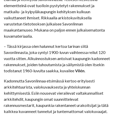
elementteinä ovat tuolloin pystytetyt rakennukset ja
matkailu- ja kylpyläkaupungin kehityksen kulkuun
vaikuttaneet ihmiset. Rikkaalla arkistokuvituksella
varustetun tietoteoksen julkaisee Savonlinnan
maakuntamuseo. Mukana on paljon ennen julkaisematonta
kuvamateriaalia.
– Tässä kirjassa olen halunnut kertoa tarinan siitä
Savonlinnasta, joka syntyi 1900-luvun vaihteessa reilut 120
vuotta sitten. Alkuinnostuksen antoivat kaupungin kadonneet
rakennukset, joiden tuhoutumista ja säilymistä olen itsekin
todistanut 1960-luvulta saakka, kuvailee
Vilén
.
Kadonnutta Savonlinnaa etsimässä kertoo erityisesti
arkkitehtuurista, valokuvauksesta ja yhteiskunnan
kehittymisestä. Esiin nousevat vierailevat valtakunnalliset
arkkitehdit, kaupungin omat suunnittelevat
rakennusmestarit, kaupunkia rakentaneet urakoitsijat ja tätä
kaikkea kuvanneet tunnetut ja tuntemattomat valokuvaajat.