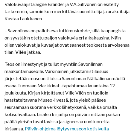
Valokuvaajista Signe Brander ja V.A. Sihvonen on esitelty
tarkemmin, samoin kuin merkittävä suunnittelija ja urakoitsija
Kustaa Laukkanen.
– Savonlinna on palkitseva tutkimuskohde, sillä kaupungista
on syystäkin otettu paljon valokuvia eri aikakausina. Näin
ollen valokuvat ja kuvaajat ovat saaneet teoksesta arvoisensa
tilan,
Vilén
jatkaa.
Teos on ilmestynyt ja tullut myyntiin Savonlinnan
maakuntamuseolle. Varsinainen julkistamistilaisuus
järjestetään museon tiloissa Savonlinnan Nälkälinnanmäellä
osana Tuomaan Markkinat -tapahtumaa lauantaina 12.
joulukuuta. Kirjan kirjoittanut Ville Vilén on tuolloin
haastateltavana Museo-livessä, jota yleisö pääsee
seuraamaan suorana verkkolähetyksenä, vaikka omalta
kotisohvaltaan. Lisäksi kirjailija on päivän mittaan paikan
päällä yleisön tavattavissa ja signeeraa uunituoretta
kirjaansa.
Päivän ohjelma löytyy museon kotisivulta