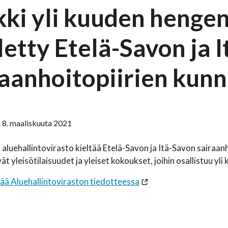
kki yli kuuden henge
letty Etelä-Savon ja 
raanhoitopiirien kunn
 8. maaliskuuta 2021
luehallintovirasto kieltää Etelä-Savon ja Itä-Savon sairaanhoi
vät yleisötilaisuudet ja yleiset kokoukset, joihin osallistuu y
sää Aluehallintoviraston tiedotteessa