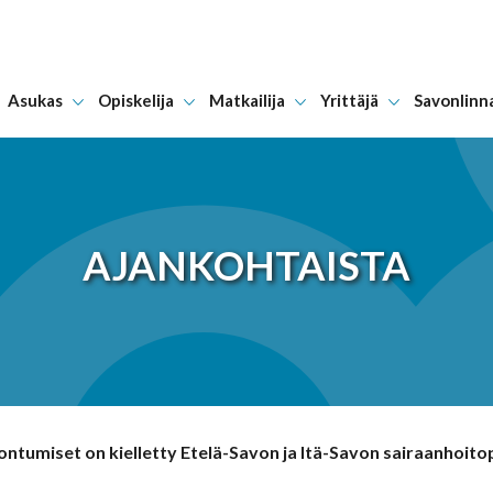
Asukas
Opiskelija
Matkailija
Yrittäjä
Savonlinn
Hyppää sisältöön
AJANKOHTAISTA
ntumiset on kielletty Etelä-Savon ja Itä-Savon sairaanhoitop