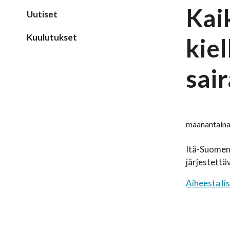
Kai
Uutiset
Kuulutukset
kiel
sai
maanantaina
Itä-Suomen a
järjestettä
Aiheesta li