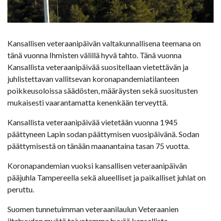
Kansallisen veteraanipäivän valtakunnallisena teemana on
tänä vuonna Ihmisten välillä hyvä tahto. Tänä vuonna
Kansallista veteraanipäivää suositellaan vietettävän ja
juhlistettavan vallitsevan koronapandemiatilanteen
poikkeusoloissa säädösten, määräysten sekä suositusten
mukaisesti vaarantamatta kenenkään terveyttä.
Kansallista veteraanipäivää vietetään vuonna 1945
päättyneen Lapin sodan päättymisen vuosipäivänä. Sodan
päättymisestä on tänään maanantaina tasan 75 vuotta.
Koronapandemian vuoksi kansallisen veteraanipäivän
pääjuhla Tampereella sekä alueelliset ja paikalliset juhlat on
peruttu.
Suomen tunnetuimman veteraanilaulun Veteraanien
iltahuudon myötä toivotamme hyvää kansallista