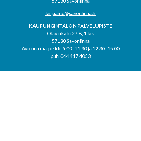
57130 Savonlinna
kirjaamo@savonlinna.fi
KAUPUNGINTALON PALVELUPISTE
Olavinkatu 27 B, 1.krs
57130 Savonlinna
Avoinna ma-pe klo 9.00–11.30 ja 12.30–15.00
puh. 044 417 4053
KERIMÄEN YHTEISPALVELUPISTE
Kerimäentie 6
58200 Kerimäki
Avoinna ke-to klo 9.00–12.00 ja 12.30–15.00.
PUNKAHARJUN YHTEISPALVELUPISTE
Kauppatie 20
58500 Punkaharju
Avoinna ma-ti klo 9.00–12.00 ja 12.30–15.30.