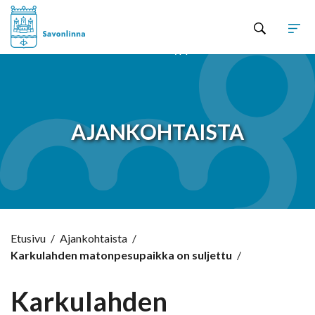
Hyppää sisältöön
AJANKOHTAISTA
Etusivu
/
Ajankohtaista
/
Karkulahden matonpesupaikka on suljettu
/
Karkulahden