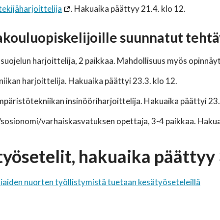
kijäharjoittelija
. Hakuaika päättyy 21.4. klo 12.
kouluopiskelijoille suunnatut tehtä
uojelun harjoittelija, 2 paikkaa. Mahdollisuus myös opinnäy
iikan harjoittelija. Hakuaika päättyi 23.3. klo 12.
päristötekniikan insinööriharjoittelija. Hakuaika päättyi 23.
/sosionomi/varhaiskasvatuksen opettaja, 3-4 paikkaa. Hakuai
yösetelit, hakuaika päättyy
aiden nuorten työllistymistä tuetaan kesätyöseteleillä