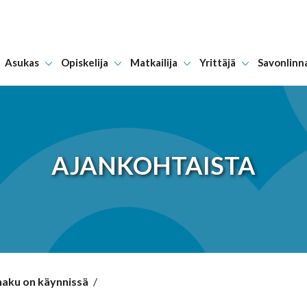
Asukas
Opiskelija
Matkailija
Yrittäjä
Savonlinn
Hyppää sisältöön
AJANKOHTAISTA
haku on käynnissä
/