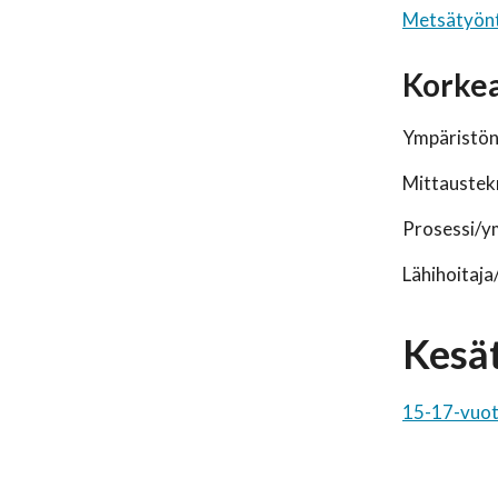
Metsätyönte
Korkea
Ympäristöns
Mittaustekn
Prosessi/ym
Lähihoitaja
Kesät
15-17-vuoti