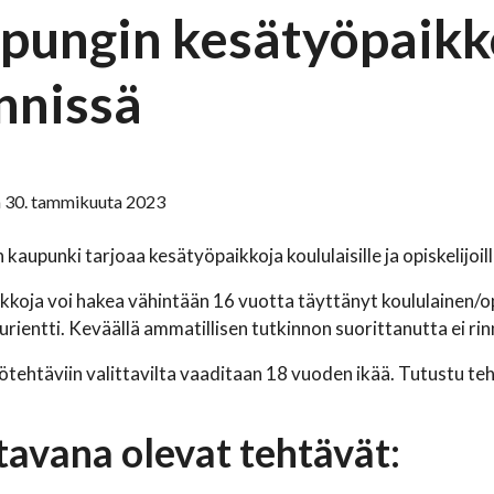
pungin kesätyöpaikk
nnissä
 30. tammikuuta 2023
kaupunki tarjoaa kesätyöpaikkoja koululaisille ja opiskelijoill
koja voi hakea vähintään 16 vuotta täyttänyt koululainen/opisk
urientti. Keväällä ammatillisen tutkinnon suorittanutta ei rin
yötehtäviin valittavilta vaaditaan 18 vuoden ikää. Tutustu te
avana olevat tehtävät: