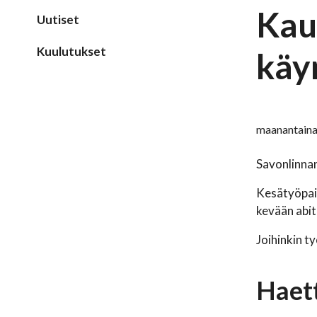
Kau
Uutiset
Kuulutukset
käy
maanantaina
Savonlinnan 
Kesätyöpaik
kevään abit
Joihinkin t
Haett