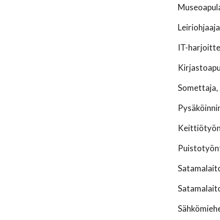
Museoapulai
Leiriohjaaj
IT-harjoitte
Kirjastoapu
Somettaja, 
Pysäköinnin
Keittiötyön
Puistotyönt
Satamalaito
Satamalaito
Sähkömiehen