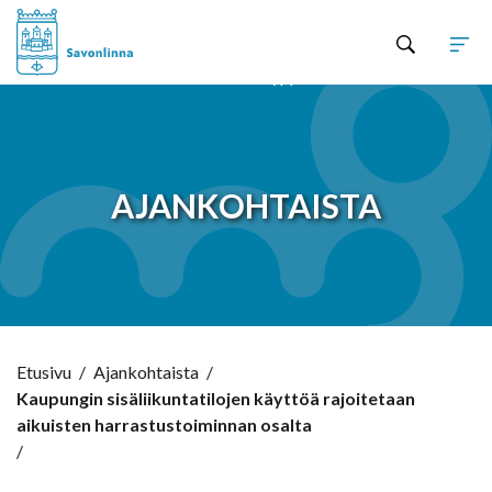
Hyppää sisältöön
AJANKOHTAISTA
Etusivu
/
Ajankohtaista
/
Kaupungin sisäliikuntatilojen käyttöä rajoitetaan
aikuisten harrastustoiminnan osalta
/