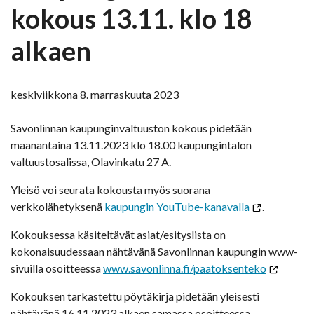
kokous 13.11. klo 18
alkaen
keskiviikkona 8. marraskuuta 2023
Savonlinnan kaupunginvaltuuston kokous pidetään
maanantaina 13.11.2023 klo 18.00 kaupungintalon
valtuustosalissa, Olavinkatu 27 A.
Yleisö voi seurata kokousta myös suorana
verkkolähetyksenä
kaupungin YouTube-kanavalla
.
Kokouksessa käsiteltävät asiat/esityslista on
kokonaisuudessaan nähtävänä Savonlinnan kaupungin www-
sivuilla osoitteessa
www.savonlinna.fi/paatoksenteko
Kokouksen tarkastettu pöytäkirja pidetään yleisesti
nähtävänä 16.11.2023 alkaen samassa osoitteessa.