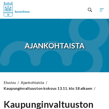
Hyppää sisältöön
AJANKOHTAISTA
Etusivu
/
Ajankohtaista
/
Kaupunginvaltuuston kokous 13.11. klo 18 alkaen
/
Kaupunginvaltuuston