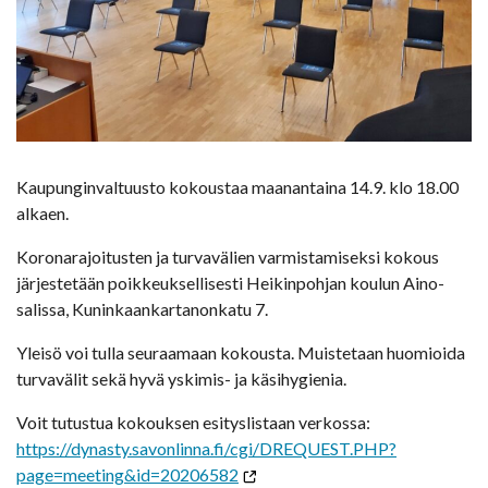
Kaupunginvaltuusto kokoustaa maanantaina 14.9. klo 18.00
alkaen.
Koronarajoitusten ja turvavälien varmistamiseksi kokous
järjestetään poikkeuksellisesti Heikinpohjan koulun Aino-
salissa, Kuninkaankartanonkatu 7.
Yleisö voi tulla seuraamaan kokousta. Muistetaan huomioida
turvavälit sekä hyvä yskimis- ja käsihygienia.
Voit tutustua kokouksen esityslistaan verkossa:
https://dynasty.savonlinna.fi/cgi/DREQUEST.PHP?
page=meeting&id=20206582