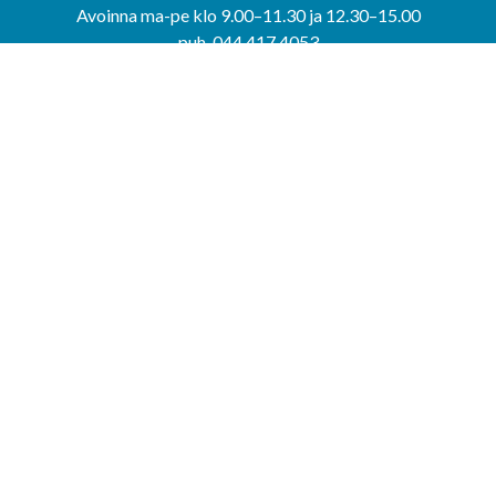
Avoinna ma-pe klo 9.00–11.30 ja 12.30–15.00
puh. 044 417 4053
KERIMÄEN YHTEISPALVELUPISTE
Kerimäentie 6
58200 Kerimäki
Avoinna ke-to klo 9.00–12.00 ja 12.30–15.00.
PUNKAHARJUN YHTEISPALVELUPISTE
Kauppatie 20
58500 Punkaharju
Avoinna ma-ti klo 9.00–12.00 ja 12.30–15.30.
Saavutettavuusseloste