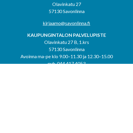
Olavinkatu 27
57130 Savonlinna
kirjaamo@savonlinna.fi
KAUPUNGINTALON PALVELUPISTE
Olavinkatu 27 B, 1.krs
57130 Savonlinna
Avoinna ma-pe klo 9.00–11.30 ja 12.30–15.00
puh. 044 417 4053
KERIMÄEN YHTEISPALVELUPISTE
Kerimäentie 6
58200 Kerimäki
Avoinna ke-to klo 9.00–12.00 ja 12.30–15.00.
PUNKAHARJUN YHTEISPALVELUPISTE
Kauppatie 20
58500 Punkaharju