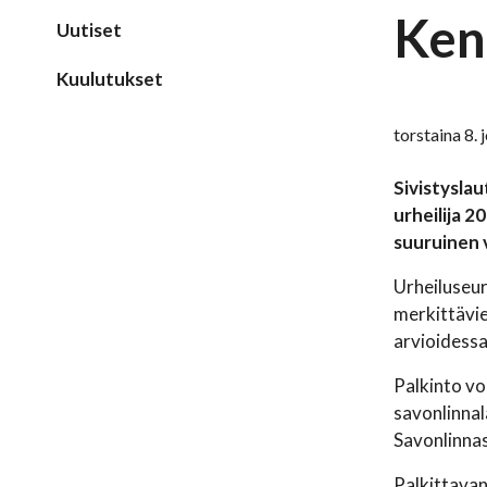
Ken
Uutiset
Kuulutukset
torstaina 8.
Sivistyslau
urheilija 
suuruinen 
Urheiluseur
merkittävie
arvioidessa
Palkinto vo
savonlinnala
Savonlinna
Palkittavan