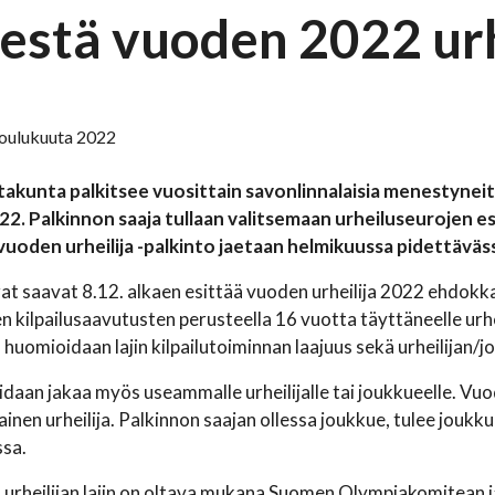
estä vuoden 2022 urhe
 joulukuuta 2022
takunta palkitsee vuosittain savonlinnalaisia menestyneitä 
2022. Palkinnon saaja tullaan valitsemaan urheiluseurojen
vuoden urheilija -palkinto jaetaan helmikuussa pidettävä
at saavat 8.12. alkaen esittää vuoden urheilija 2022 ehdokk
n kilpailusaavutusten perusteella 16 vuotta täyttäneelle urhe
 huomioidaan lajin kilpailutoiminnan laajuus sekä urheilijan/
idaan jakaa myös useammalle urheilijalle tai joukkueelle. Vuod
inen urheilija. Palkinnon saajan ollessa joukkue, tulee joukkue
ssa.
 urheilijan lajin on oltava mukana Suomen Olympiakomitean j