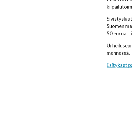
kilpailutoi
Sivistyslau
Suomen mest
50 euroa. L
Urheiluseur
mennessä.
Esitykset pa