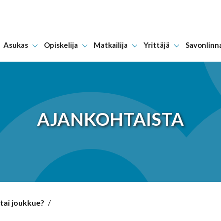
Asukas
Opiskelija
Matkailija
Yrittäjä
Savonlinn
Hyppää sisältöön
AJANKOHTAISTA
tai joukkue?
/