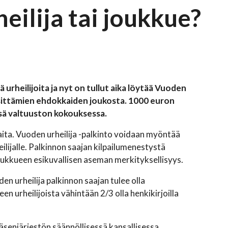
ilija tai joukkue?
urheilijoita ja nyt on tullut aika löytää Vuoden
 esittämien ehdokkaiden joukosta. 1000 euron
ssä valtuuston kokouksessa.
aita. Vuoden urheilija -palkinto voidaan myöntää
ilijalle. Palkinnon saajan kilpailumenestystä
joukkueen esikuvallisen aseman merkityksellisyys.
en urheilija palkinnon saajan tulee olla
en urheilijoista vähintään 2/3 olla henkikirjoilla
äsenjärjestön säännöllisessä kansallisessa