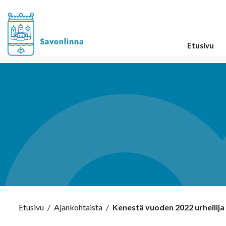
Etusivu
Etusivu
/
Ajankohtaista
/
Kenestä vuoden 2022 urheilija 