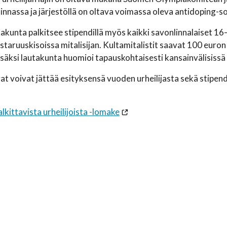
minnassa ja järjestöllä on oltava voimassa oleva antidoping-s
takunta palkitsee stipendillä myös kaikki savonlinnalaiset 16
aruuskisoissa mitalisijan. Kultamitalistit saavat 100 euron s
isäksi lautakunta huomioi tapauskohtaisesti kansainvälisissä 
at voivat jättää esityksensä vuoden urheilijasta sekä stipend
lkittavista urheilijoista -lomake