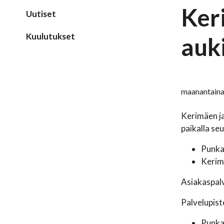
Ker
Uutiset
Kuulutukset
auk
maanantaina
Kerimäen ja
paikalla se
Punkah
Kerimä
Asiakaspalv
Palvelupist
Punkah