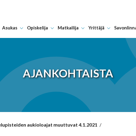
Asukas
Opiskelija
Matkailija
Yrittäjä
Savonlinn
Hyppää sisältöön
AJANKOHTAISTA
lupisteiden aukioloajat muuttuvat 4.1.2021
/