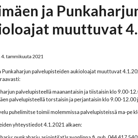
imäen ja Punkaharjun
ioloajat muuttuvat 4
 4. tammikuuta 2021
 Punkaharjun palvelupisteiden aukioloajat muuttuvat 4.1.202
uraavasti:
arjun palvelupisteellä maanantaisin ja tiistaisin klo 9.00-12
en palvelupisteellä torstaisin ja perjantaisin klo 9.00-12.00
elu puhelimitse toimii molemmissa palvelupisteissä ma-pe kl
eiden yhteystiedot 4.1.2021 alkaen:
arju: punkaharju.asiointi(at)savonlinna.fi, puh. 044 417 540