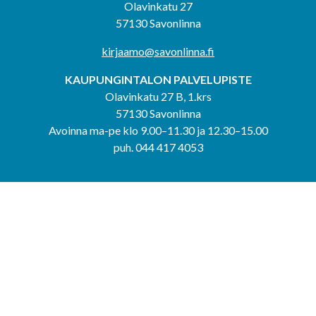
Olavinkatu 27
57130 Savonlinna
kirjaamo@savonlinna.fi
KAUPUNGINTALON PALVELUPISTE
Olavinkatu 27 B, 1.krs
57130 Savonlinna
Avoinna ma-pe klo 9.00–11.30 ja 12.30–15.00
puh. 044 417 4053
KERIMÄEN YHTEISPALVELUPISTE
Kerimäentie 6
58200 Kerimäki
Avoinna ke-to klo 9.00–12.00 ja 12.30–15.00.
PUNKAHARJUN YHTEISPALVELUPISTE
Kauppatie 20
58500 Punkaharju