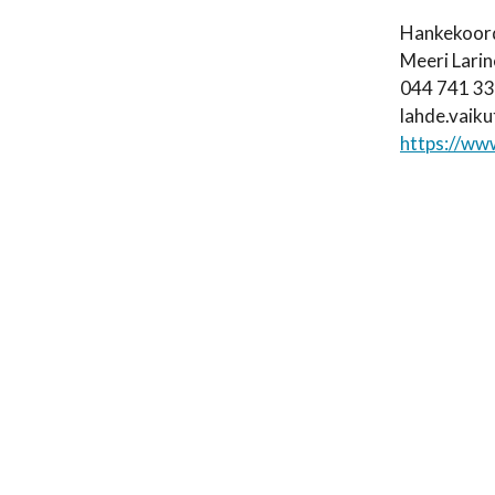
Hankekoord
Meeri Lari
044 741 3
lahde.vaik
https://ww