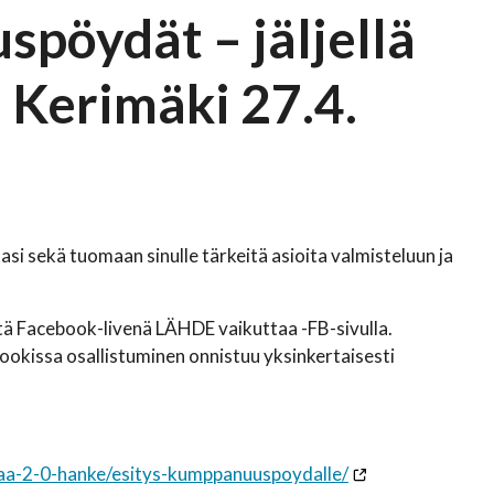
pöydät – jäljellä
 Kerimäki 27.4.
i sekä tuomaan sinulle tärkeitä asioita valmisteluun ja
 Facebook-livenä LÄHDE vaikuttaa -FB-sivulla.
ookissa osallistuminen onnistuu yksinkertaisesti
taa-2-0-hanke/esitys-kumppanuuspoydalle/