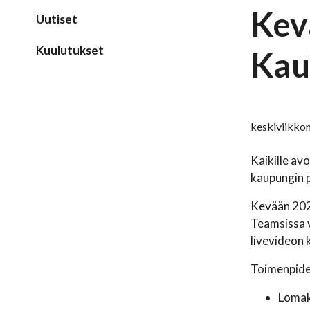
Kev
Uutiset
Kuulutukset
Kau
keskiviikkon
Kaikille av
kaupungin 
Kevään 202
Teamsissa v
livevideon 
Toimenpide-
Lomak