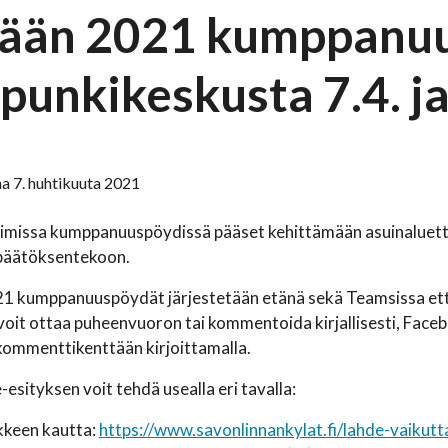
ään 2021 kumppanuus
punkikeskusta 7.4. ja
a 7. huhtikuuta 2021
oimissa kumppanuuspöydissä pääset kehittämään asuinaluettas
päätöksentekoon.
1 kumppanuuspöydät järjestetään etänä sekä Teamsissa että
oit ottaa puheenvuoron tai kommentoida kirjallisesti, Faceb
kommenttikenttään kirjoittamalla.
esityksen voit tehdä usealla eri tavalla:
keen kautta:
https://www.savonlinnankylat.fi/lahde-vaikut