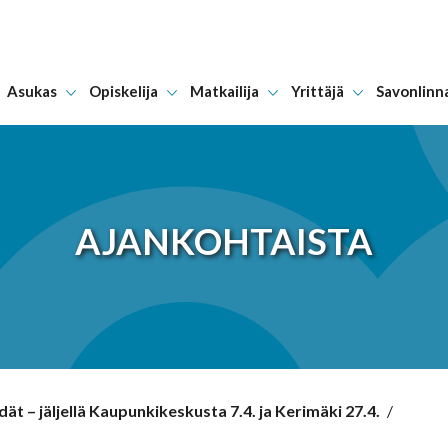
Asukas
Opiskelija
Matkailija
Yrittäjä
Savonlinn
Hyppää sisältöön
AJANKOHTAISTA
– jäljellä Kaupunkikeskusta 7.4. ja Kerimäki 27.4.
/