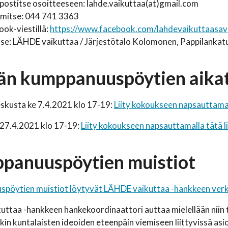
postitse osoitteeseen: lahde.vaikuttaa(at)gmail.com
imitse: 044 741 3363
ok-viestillä:
https://www.facebook.com/lahdevaikuttaasav
itse: LÄHDE vaikuttaa / Järjestötalo Kolomonen, Pappilankat
n kumppanuuspöytien aikatau
skusta ke 7.4.2021 klo 17-19:
Liity kokoukseen napsauttamal
 27.4.2021 klo 17-19:
Liity kokoukseen napsauttamalla tätä l
panuuspöytien muistiot
pöytien muistiot löytyvät LÄHDE vaikuttaa -hankkeen verk
uttaa -hankkeen hankekoordinaattori auttaa mielellään niin
kin kuntalaisten ideoiden eteenpäin viemiseen liittyvissä asio