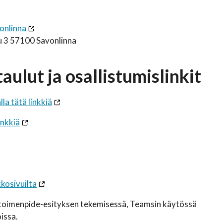
onlinna
u 3 57100 Savonlinna
lut ja osallistumislinkit
la tätä linkkiä
inkkiä
kosivuilta
 toimenpide-esityksen tekemisessä, Teamsin käytössä
issa.