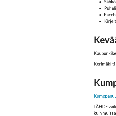
Sähkö
Puhel
Facebo
Kirje
Kevää
Kaupunkike
Kerimäki ti
Kump
Kumppanuus
LÄHDE vaik
kuin muissa