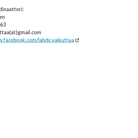
inaattori:
nen
363
uttaa(at)gmail.com
w.facebook.com/lahde.vaikuttaa