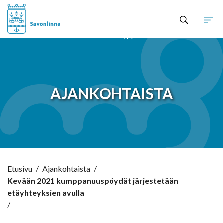
Hyppää sisältöön
AJANKOHTAISTA
Etusivu
/
Ajankohtaista
/
Kevään 2021 kumppanuuspöydät järjestetään
etäyhteyksien avulla
/