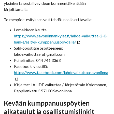
yksinkertaisesti livevideon kommenttikenttään
kirjoittamalla.
Toimenpide-esityksen voit tehdä usealla eri tavalla:
Lomakkeen kautta:
https://www.savonlinnankylat.fi/lahde-vaikuttaa-2-0-
hanke/esitys-kumppanuuspoydalle/
Sähköpostitse osoitteeseen:
lahde.vaikuttaa(at)gmail.com
Puhelimitse: 044 741 3363
Facebook-viestillä:
https://www.facebook.com/lahdevaikuttaasavonlinna
Kirjeitse: LÄHDE vaikuttaa / Järjestötalo Kolomonen,
Pappilankatu 3 57100 Savonlinna
Kevään kumppanuuspöytien
aikataulut ja osallistumislinkit