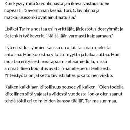
Kun kysyy, mitä Savonlinnasta jää ikävä, vastaus tulee
nopeasti: “Savonlinnan kesää. Tori, Olavinlinna ja
matkailusesonki ovat ainutlaatuisia.”
Lisäksi Tarima nostaa esiin yrittäjät, järjestöt, sidosryhmät ja
tietenkin työkaverit. “Näitä jään varmasti kaipaamaan.”
Työ eri sidosryhmien kanssa on ollut Tariman mielestä
antoisaa. Hän korostaa vilpittömyyttä ja halua auttaa. Hän
muistaa erityisesti ensitapaamiset Samiedulla, missä
ammatillinen koulutus avattiin hänelle perusteellisesti.
Yhteistyötä on jatkettu tiiviisti lähes joka toinen viikko.
Kaiken kaikkiaan kiitollisuus nousee yli kaiken: “Olen todella
kiitollinen siitä vajaasta viidestä vuodesta, jonka olen saanut
tehdä töitä eri toimijoiden kanssa täällä”, Tarima summaa.