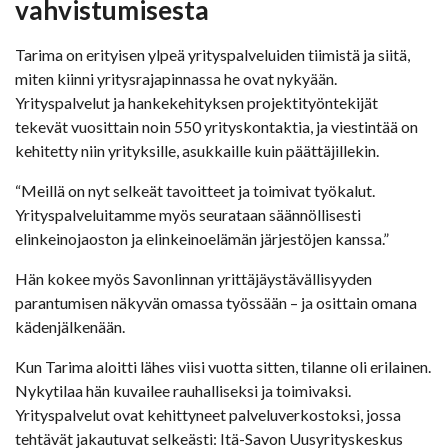
vahvistumisesta
Tarima on erityisen ylpeä yrityspalveluiden tiimistä ja siitä,
miten kiinni yritysrajapinnassa he ovat nykyään.
Yrityspalvelut ja hankekehityksen projektityöntekijät
tekevät vuosittain noin 550 yrityskontaktia, ja viestintää on
kehitetty niin yrityksille, asukkaille kuin päättäjillekin.
“Meillä on nyt selkeät tavoitteet ja toimivat työkalut.
Yrityspalveluitamme myös seurataan säännöllisesti
elinkeinojaoston ja elinkeinoelämän järjestöjen kanssa.”
Hän kokee myös Savonlinnan yrittäjäystävällisyyden
parantumisen näkyvän omassa työssään – ja osittain omana
kädenjälkenään.
Kun Tarima aloitti lähes viisi vuotta sitten, tilanne oli erilainen.
Nykytilaa hän kuvailee rauhalliseksi ja toimivaksi.
Yrityspalvelut ovat kehittyneet palveluverkostoksi, jossa
tehtävät jakautuvat selkeästi: Itä-Savon Uusyrityskeskus