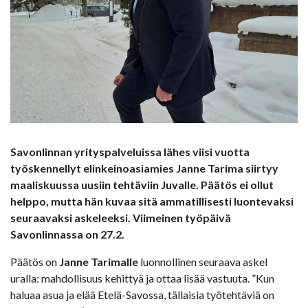
Savonlinnan yrityspalveluissa lähes viisi vuotta
työskennellyt elinkeinoasiamies Janne Tarima siirtyy
maaliskuussa uusiin tehtäviin Juvalle. Päätös ei ollut
helppo, mutta hän kuvaa sitä ammatillisesti luontevaksi
seuraavaksi askeleeksi.
Viimeinen työpäivä
Savonlinnassa on 27.2.
Päätös on
Janne Tarimalle
luonnollinen seuraava askel
uralla: mahdollisuus kehittyä ja ottaa lisää vastuuta. ”Kun
haluaa asua ja elää Etelä-Savossa, tällaisia työtehtäviä on