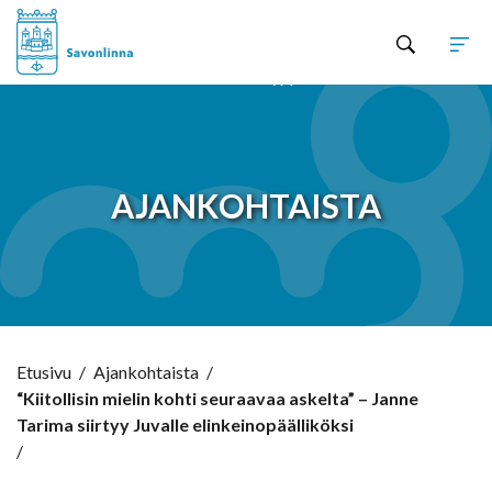
Hyppää sisältöön
AJANKOHTAISTA
Etusivu
/
Ajankohtaista
/
“Kiitollisin mielin kohti seuraavaa askelta” – Janne
Tarima siirtyy Juvalle elinkeinopäälliköksi
/