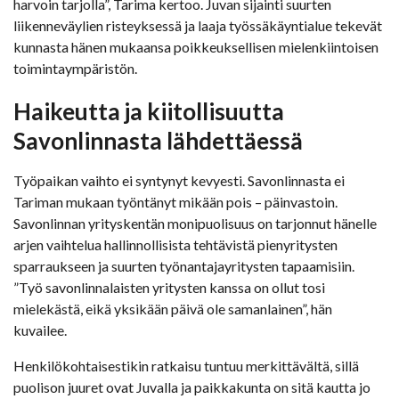
harvoin tarjolla”, Tarima kertoo. Juvan sijainti suurten
liikenneväylien risteyksessä ja laaja työssäkäyntialue tekevät
kunnasta hänen mukaansa poikkeuksellisen mielenkiintoisen
toimintaympäristön.
Haikeutta ja kiitollisuutta
Savonlinnasta lähdettäessä
Työpaikan vaihto ei syntynyt kevyesti. Savonlinnasta ei
Tariman mukaan työntänyt mikään pois – päinvastoin.
Savonlinnan yrityskentän monipuolisuus on tarjonnut hänelle
arjen vaihtelua hallinnollisista tehtävistä pienyritysten
sparraukseen ja suurten työnantajayritysten tapaamisiin.
”Työ savonlinnalaisten yritysten kanssa on ollut tosi
mielekästä, eikä yksikään päivä ole samanlainen”, hän
kuvailee.
Henkilökohtaisestikin ratkaisu tuntuu merkittävältä, sillä
puolison juuret ovat Juvalla ja paikkakunta on sitä kautta jo