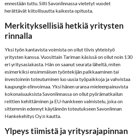
ennestään tuttu. Silti Savonlinnassa vietetyt vuodet
herättävät kiitollisuutta kaikesta opitusta.
Merkityksellisiä hetkiä yritysten
rinnalla
Yksi työn kantavista voimista on ollut tiivis yhteistyö
yritysten kanssa. Vuosittain Tariman käsissä on ollut noin 130
eri yritysasiakasta. Hän on saanut seurata läheltä, miten
esimerkiksi ensimmäisen työntekijän palkkaaminen tai
investoinnin toteutuminen luo uusia työpaikkoja ja vahvistaa
kaupungin elinvoimaa. Yksi hänen uransa mieleenpainuvista
kokonaisuuksista Savonlinnassa on ollut pyörämatkailun
reittien kehittäminen ja EU-hankkeen valmistelu, joka on
sittemmin edennyt käytännön toteutukseen Savonlinnan
Hankekehitys Oy:n kautta.
Ylpeys tiimistä ja yritysrajapinnan