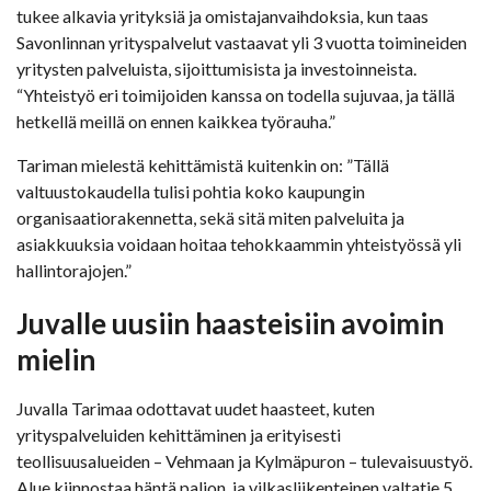
tukee alkavia yrityksiä ja omistajanvaihdoksia, kun taas
Savonlinnan yrityspalvelut vastaavat yli 3 vuotta toimineiden
yritysten palveluista, sijoittumisista ja investoinneista.
“Yhteistyö eri toimijoiden kanssa on todella sujuvaa, ja tällä
hetkellä meillä on ennen kaikkea työrauha.”
Tariman mielestä kehittämistä kuitenkin on: ”Tällä
valtuustokaudella tulisi pohtia koko kaupungin
organisaatiorakennetta, sekä sitä miten palveluita ja
asiakkuuksia voidaan hoitaa tehokkaammin yhteistyössä yli
hallintorajojen.”
Juvalle uusiin haasteisiin avoimin
mielin
Juvalla Tarimaa odottavat uudet haasteet, kuten
yrityspalveluiden kehittäminen ja erityisesti
teollisuusalueiden – Vehmaan ja Kylmäpuron – tulevaisuustyö.
Alue kiinnostaa häntä paljon, ja vilkasliikenteinen valtatie 5