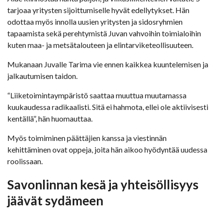
tarjoaa yritysten sijoittumiselle hyvät edellytykset. Hän
odottaa myös innolla uusien yritysten ja sidosryhmien
tapaamista sekä perehtymistä Juvan vahvoihin toimialoihin
kuten maa- ja metsätalouteen ja elintarviketeollisuuteen.
Mukanaan Juvalle Tarima vie ennen kaikkea kuuntelemisen ja
jalkautumisen taidon.
“Liiketoimintaympäristö saattaa muuttua muutamassa
kuukaudessa radikaalisti. Sitä ei hahmota, ellei ole aktiivisesti
kentällä”, hän huomauttaa.
Myös toimiminen päättäjien kanssa ja viestinnän
kehittäminen ovat oppeja, joita hän aikoo hyödyntää uudessa
roolissaan.
Savonlinnan kesä ja yhteisöllisyys
jäävät sydämeen