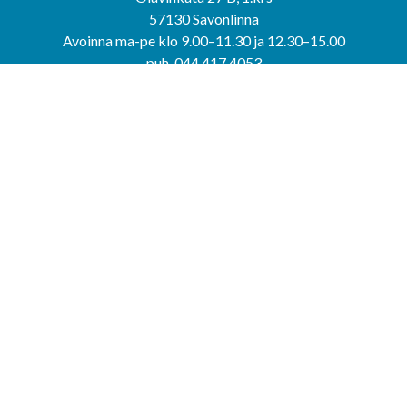
57130 Savonlinna
Avoinna ma-pe klo 9.00–11.30 ja 12.30–15.00
puh. 044 417 4053
KERIMÄEN YHTEISPALVELUPISTE
Kerimäentie 6
58200 Kerimäki
Avoinna ke-to klo 9.00–12.00 ja 12.30–15.00.
PUNKAHARJUN YHTEISPALVELUPISTE
Kauppatie 20
58500 Punkaharju
Avoinna ma-ti klo 9.00–12.00 ja 12.30–15.30.
Saavutettavuusseloste