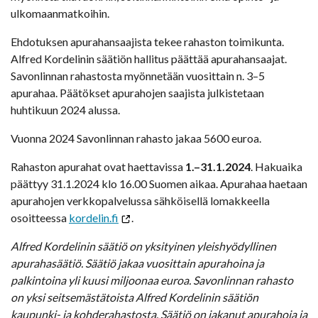
ulkomaanmatkoihin.
Ehdotuksen apurahansaajista tekee rahaston toimikunta.
Alfred Kordelinin säätiön hallitus päättää apurahansaajat.
Savonlinnan rahastosta myönnetään vuosittain n. 3–5
apurahaa. Päätökset apurahojen saajista julkistetaan
huhtikuun 2024 alussa.
Vuonna 2024 Savonlinnan rahasto jakaa 5600 euroa.
Rahaston apurahat ovat haettavissa
1.–31.1.2024
. Hakuaika
päättyy 31.1.2024 klo 16.00 Suomen aikaa. Apurahaa haetaan
apurahojen verkkopalvelussa sähköisellä lomakkeella
osoitteessa
kordelin.fi
.
Alfred Kordelinin säätiö on yksityinen yleishyödyllinen
apurahasäätiö. Säätiö jakaa vuosittain apurahoina ja
palkintoina yli kuusi miljoonaa euroa. Savonlinnan rahasto
on yksi seitsemästätoista Alfred Kordelinin säätiön
kaupunki- ja kohderahastosta. Säätiö on jakanut apurahoja ja