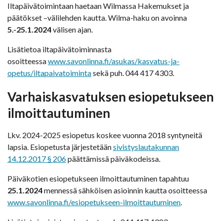
Iltapäivätoimintaan haetaan Wilmassa Hakemukset ja
päätökset –välilehden kautta. Wilma-haku on avoinna
5.-25.1.2024
välisen ajan.
Lisätietoa iltapäivätoiminnasta
osoitteessa
www.savonlinna.fi/asukas/kasvatus-ja-
opetus/iltapaivatoiminta
sekä puh. 044 417 4303.
Varhaiskasvatuksen esiopetukseen
ilmoittautuminen
Lkv. 2024-2025 esiopetus koskee vuonna 2018 syntyneitä
lapsia. Esiopetusta järjestetään
sivistyslautakunnan
14.12.2017 § 206
päättämissä päiväkodeissa.
Päiväkotien esiopetukseen ilmoittautuminen tapahtuu
25.1.2024
mennessä sähköisen asioinnin kautta osoitteessa
www.savonlinna.fi/esiopetukseen-ilmoittautuminen
.