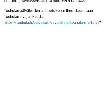
Lisätietoja sivistysvirastosta puh. 044 417 4303.
Touhulan päiväkotien esiopetukseen ilmoittaudutaan
Touhulan sivujen kautta,
https://touhula.fi/paivakoti/savonlinna-touhula-mertala