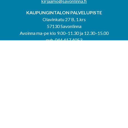
kirjaamo@savonlinna.fi
KAUPUNGINTALON PALVELUPISTE
Olavinkatu 27 B, 1.krs
57130 Savonlinna
Avoinna ma-pe klo 9.00–11.30 ja 12.30–15.00
puh. 044 417 4053
KERIMÄEN YHTEISPALVELUPISTE
Kerimäentie 6
58200 Kerimäki
Avoinna ke-to klo 9.00–12.00 ja 12.30–15.00.
PUNKAHARJUN YHTEISPALVELUPISTE
Kauppatie 20
58500 Punkaharju
Avoinna ma-ti klo 9.00–12.00 ja 12.30–15.30.