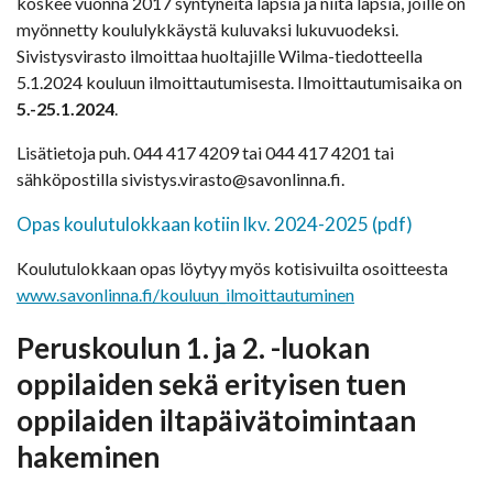
koskee vuonna 2017 syntyneitä lapsia ja niitä lapsia, joille on
myönnetty koululykkäystä kuluvaksi lukuvuodeksi.
Sivistysvirasto ilmoittaa huoltajille Wilma-tiedotteella
5.1.2024 kouluun ilmoittautumisesta. Ilmoittautumisaika on
5.-25.1.2024
.
Lisätietoja puh. 044 417 4209 tai 044 417 4201 tai
sähköpostilla sivistys.virasto@savonlinna.fi.
Opas koulutulokkaan kotiin lkv. 2024-2025 (pdf)
Koulutulokkaan opas löytyy myös kotisivuilta osoitteesta
www.savonlinna.fi/kouluun_ilmoittautuminen
Peruskoulun 1. ja 2. -luokan
oppilaiden sekä erityisen tuen
oppilaiden iltapäivätoimintaan
hakeminen