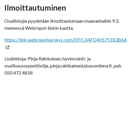
Ilmoittautuminen
Osallistujia pyydetään ilmoittautumaan maanantaihin 9.3.
mennessä Webropol-linkin kautta:
https://link.webropolsurveys.com/EP/CA4FD40575183B6A
Lisätietoja: Pinja Rahikainen, hyvinvointi- ja
osallisuussuunnittelija, pinja.rahikainen(a)savonlinna.fi, puh.
050 472 4818