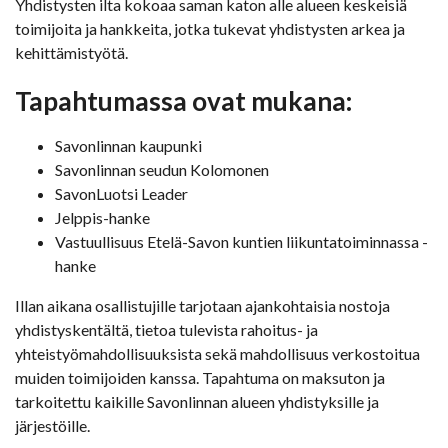
Yhdistysten ilta kokoaa saman katon alle alueen keskeisiä
toimijoita ja hankkeita, jotka tukevat yhdistysten arkea ja
kehittämistyötä.
Tapahtumassa ovat mukana:
Savonlinnan kaupunki
Savonlinnan seudun Kolomonen
SavonLuotsi Leader
Jelppis-hanke
Vastuullisuus Etelä-Savon kuntien liikuntatoiminnassa -
hanke
Illan aikana osallistujille tarjotaan ajankohtaisia nostoja
yhdistyskentältä, tietoa tulevista rahoitus- ja
yhteistyömahdollisuuksista sekä mahdollisuus verkostoitua
muiden toimijoiden kanssa. Tapahtuma on maksuton ja
tarkoitettu kaikille Savonlinnan alueen yhdistyksille ja
järjestöille.