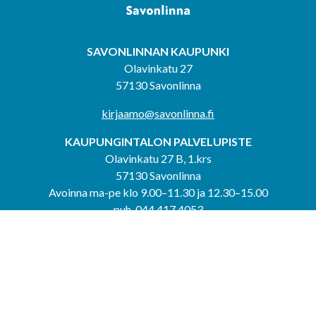
SAVONLINNAN KAUPUNKI
Olavinkatu 27
57130 Savonlinna
kirjaamo@savonlinna.fi
KAUPUNGINTALON PALVELUPISTE
Olavinkatu 27 B, 1.krs
57130 Savonlinna
Avoinna ma-pe klo 9.00–11.30 ja 12.30–15.00
puh. 044 417 4053
KERIMÄEN YHTEISPALVELUPISTE
Kerimäentie 6
58200 Kerimäki
Avoinna ke-to klo 9.00–12.00 ja 12.30–15.00.