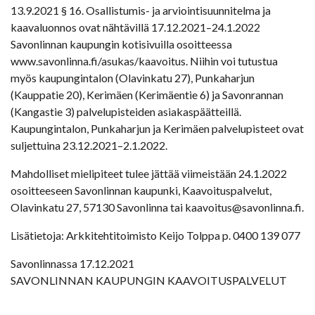
13.9.2021 § 16. Osallistumis- ja arviointisuunnitelma ja
kaavaluonnos ovat nähtävillä 17.12.2021–24.1.2022
Savonlinnan kaupungin kotisivuilla osoitteessa
www.savonlinna.fi/asukas/kaavoitus. Niihin voi tutustua
myös kaupungintalon (Olavinkatu 27), Punkaharjun
(Kauppatie 20), Kerimäen (Kerimäentie 6) ja Savonrannan
(Kangastie 3) palvelupisteiden asiakaspäätteillä.
Kaupungintalon, Punkaharjun ja Kerimäen palvelupisteet ovat
suljettuina 23.12.2021–2.1.2022.
Mahdolliset mielipiteet tulee jättää viimeistään 24.1.2022
osoitteeseen Savonlinnan kaupunki, Kaavoituspalvelut,
Olavinkatu 27, 57130 Savonlinna tai kaavoitus@savonlinna.fi.
Lisätietoja: Arkkitehtitoimisto Keijo Tolppa p. 0400 139 077
Savonlinnassa 17.12.2021
SAVONLINNAN KAUPUNGIN KAAVOITUSPALVELUT