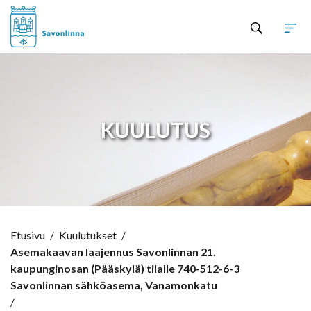
Hyppää sisältöön
KUULUTUS
Etusivu
/
Kuulutukset
/
Asemakaavan laajennus Savonlinnan 21.
kaupunginosan (Pääskylä) tilalle 740-512-6-3
Savonlinnan sähköasema, Vanamonkatu
/