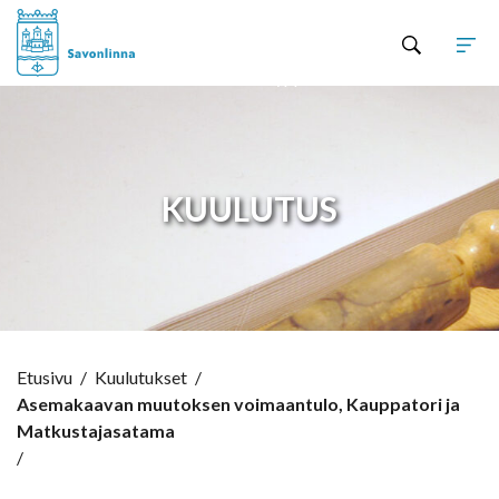
Hyppää sisältöön
KUULUTUS
Etusivu
/
Kuulutukset
/
Asemakaavan muutoksen voimaantulo, Kauppatori ja
Matkustajasatama
/