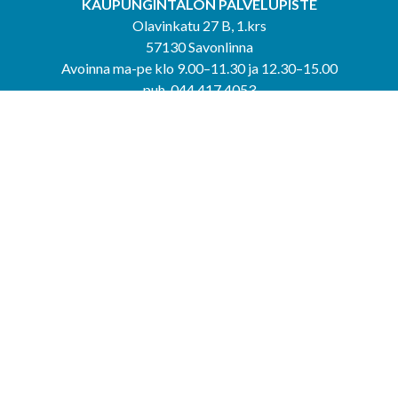
KAUPUNGINTALON PALVELUPISTE
Olavinkatu 27 B, 1.krs
57130 Savonlinna
Avoinna ma-pe klo 9.00–11.30 ja 12.30–15.00
puh. 044 417 4053
KERIMÄEN YHTEISPALVELUPISTE
Kerimäentie 6
58200 Kerimäki
Avoinna ke-to klo 9.00–12.00 ja 12.30–15.00.
PUNKAHARJUN YHTEISPALVELUPISTE
Kauppatie 20
58500 Punkaharju
Avoinna ma-ti klo 9.00–12.00 ja 12.30–15.30.
Saavutettavuusseloste