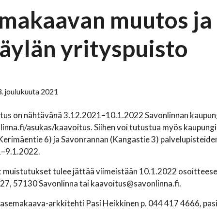
makaavan muutos ja 
väylän yrityspuisto
3. joulukuuta 2021
us on nähtävänä 3.12.2021–10.1.2022 Savonlinnan kaupungin
nna.fi/asukas/kaavoitus. Siihen voi tutustua myös kaupungi
erimäentie 6) ja Savonrannan (Kangastie 3) palvelupisteiden 
–9.1.2022.
 muistutukset tulee jättää viimeistään 10.1.2022 osoittees
27, 57130 Savonlinna tai kaavoitus@savonlinna.fi.
: asemakaava-arkkitehti Pasi Heikkinen p. 044 417 4666, pas