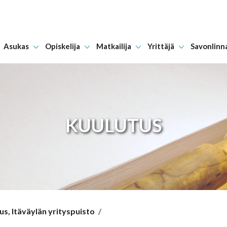
Asukas
Opiskelija
Matkailija
Yrittäjä
Savonlinn
Hyppää sisältöön
KUULUTUS
s, Itäväylän yrityspuisto
/