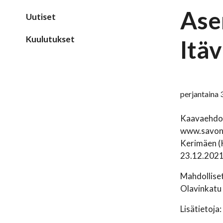
Ase
Uutiset
Kuulutukset
Itä
perjantaina 
Kaavaehdot
www.savonli
Kerimäen (K
23.12.2021
Mahdolliset
Olavinkatu 
Lisätietoja