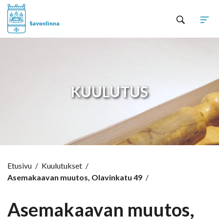
Hyppää sisältöön
KUULUTUS
Etusivu
/
Kuulutukset
/
Asemakaavan muutos, Olavinkatu 49
/
Asemakaavan muutos,