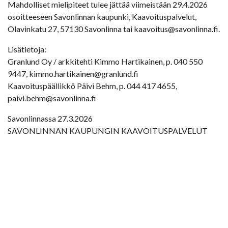
Mahdolliset mielipiteet tulee jättää viimeistään 29.4.2026
osoitteeseen Savonlinnan kaupunki, Kaavoituspalvelut,
Olavinkatu 27, 57130 Savonlinna tai kaavoitus@savonlinna.fi.
Lisätietoja:
Granlund Oy / arkkitehti Kimmo Hartikainen, p. 040 550
9447, kimmo.hartikainen@granlund.fi
Kaavoituspäällikkö Päivi Behm, p. 044 417 4655,
paivi.behm@savonlinna.fi
Savonlinnassa 27.3.2026
SAVONLINNAN KAUPUNGIN KAAVOITUSPALVELUT