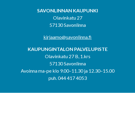
SAVONLINNAN KAUPUNKI
Olavinkatu 27
57130 Savonlinna
kirjaamo@savonlinna.fi
KAUPUNGINTALON PALVELUPISTE
Olavinkatu 27 B, 1.krs
57130 Savonlinna
Avoinna ma-pe klo 9.00–11.30 ja 12.30–15.00
puh. 044 417 4053
KERIMÄEN YHTEISPALVELUPISTE
Kerimäentie 6
58200 Kerimäki
Avoinna ke-to klo 9.00–12.00 ja 12.30–15.00.
PUNKAHARJUN YHTEISPALVELUPISTE