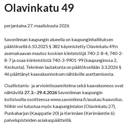
Olavinkatu 49
perjantaina 27. maaliskuuta 2026
Savonlinnan kaupungin alueella on kaupunginhallituksen
päätöksellä 6.10.2025 § 382 käynnistetty Olavinkatu 49:n
asemakaavan muutos koskien kiinteistöjä 740-2-8-4, 740-2-
8-7 ja osaa kiinteistöstä 740-3-9901-99 (kaupunginosa 2,
Keskusta). Tekninen lautakunta on päätöksellään 3.3.2026 §
46 päättänyt kaavaluonnoksen nähtäville asettamisesta.
Osallistumis- ja arviointisuunnitelma sekä kaavaluonnos ovat
nähtävillä
27.3.–29.4.2026
Savonlinnan kaupungin
kotisivuilla osoitteessa www.savonlinna.fi/asukas/kaavoitus.
Niihin voi tutustua myös kaupungintalon (Olavinkatu 27),
Punkaharjun (Kauppatie 20) ja Kerimäen (Kerimäentie 6)
palvelupisteiden asiakaspäätteillä.