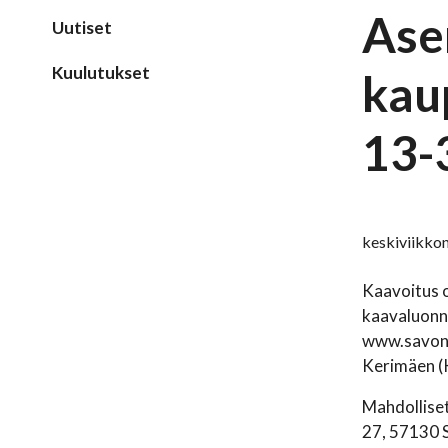
Ase
Uutiset
Kuulutukset
kau
13-
keskiviikko
Kaavoitus o
kaavaluonno
www.savonli
Kerimäen (K
Mahdolliset
27, 57130 S