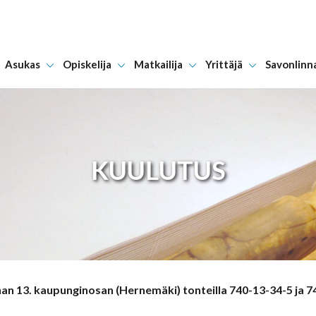
Asukas
Opiskelija
Matkailija
Yrittäjä
Savonlinn
Hyppää sisältöön
KUULUTUS
 13. kaupunginosan (Hernemäki) tonteilla 740-13-34-5 ja 7