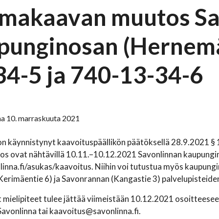
makaavan muutos Sav
punginosan (Hernemäk
34-5 ja 740-13-34-6
na 10. marraskuuta 2021
n käynnistynyt kaavoituspäällikön päätöksellä 28.9.2021 § 19
s ovat nähtävillä 10.11.–10.12.2021 Savonlinnan kaupungin 
nna.fi/asukas/kaavoitus. Niihin voi tutustua myös kaupungi
erimäentie 6) ja Savonrannan (Kangastie 3) palvelupisteiden
 mielipiteet tulee jättää viimeistään 10.12.2021 osoitteese
avonlinna tai kaavoitus@savonlinna.fi.