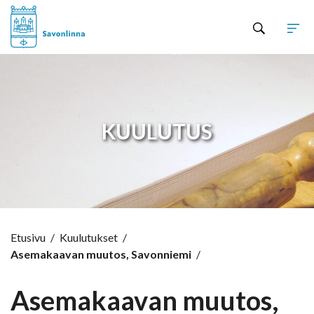
Hyppää sisältöön
KUULUTUS
Etusivu
/
Kuulutukset
/
Asemakaavan muutos, Savonniemi
/
Asemakaavan muutos,