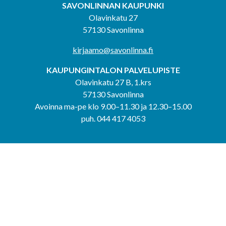
SAVONLINNAN KAUPUNKI
Olavinkatu 27
57130 Savonlinna
kirjaamo@savonlinna.fi
KAUPUNGINTALON PALVELUPISTE
Olavinkatu 27 B, 1.krs
57130 Savonlinna
Avoinna ma-pe klo 9.00–11.30 ja 12.30–15.00
puh. 044 417 4053
KERIMÄEN YHTEISPALVELUPISTE
Kerimäentie 6
58200 Kerimäki
Avoinna ke-to klo 9.00–12.00 ja 12.30–15.00.
PUNKAHARJUN YHTEISPALVELUPISTE
Kauppatie 20