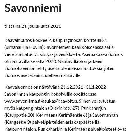
Savonniemi
tiistaina 21. joulukuuta 2021
Kaavamuutos koskee 2. kaupunginosan korttelia 21
(uimahalli ja Huvila) Savonniemen kaakkoisosassa sekä
viereisiä katu-, virkistys- ja vesialueita. Asemakaavaluonnos
oli nähtävillä kesällä 2020. Nähtävilläolon jälkeen
luonnokseen on tehty useita olennaisia muutoksia, joten
luonnos asetetaan uudelleen nähtäville.
Kaavaluonnos on nähtävänä 21.12.2021–31.1.2022
Savonlinnan kaupungin kotisivuilla osoitteessa
www.savonlinna.fi/asukas/kaavoitus. Siihen voi tutustua
myös kaupungintalon (Olavinkatu 27), Punkaharjun
(Kauppatie 20), Kerimäen (Kerimäentie 6) ja Savonrannan
(Kangastie 3) palvelupisteiden asiakaspäätteillä.
Kaupungintalon, Punkaharjun ja Kerimäen palvelupisteet ovat