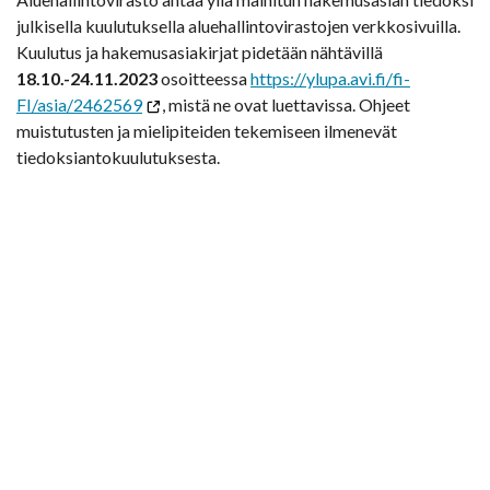
julkisella kuulutuksella aluehallintovirastojen verkkosivuilla.
Kuulutus ja hakemusasiakirjat pidetään nähtävillä
18.10.-24.11.2023
osoitteessa
https://ylupa.avi.fi/fi-
FI/asia/2462569
, mistä ne ovat luettavissa. Ohjeet
muistutusten ja mielipiteiden tekemiseen ilmenevät
tiedoksiantokuulutuksesta.