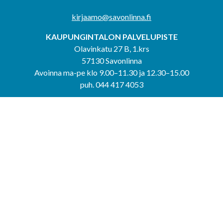
kirjaamo@savonlinna.fi
KAUPUNGINTALON PALVELUPISTE
Olavinkatu 27 B, 1.krs
57130 Savonlinna
Avoinna ma-pe klo 9.00–11.30 ja 12.30–15.00
puh. 044 417 4053
KERIMÄEN YHTEISPALVELUPISTE
Kerimäentie 6
58200 Kerimäki
Avoinna ke-to klo 9.00–12.00 ja 12.30–15.00.
PUNKAHARJUN YHTEISPALVELUPISTE
Kauppatie 20
58500 Punkaharju
Avoinna ma-ti klo 9.00–12.00 ja 12.30–15.30.