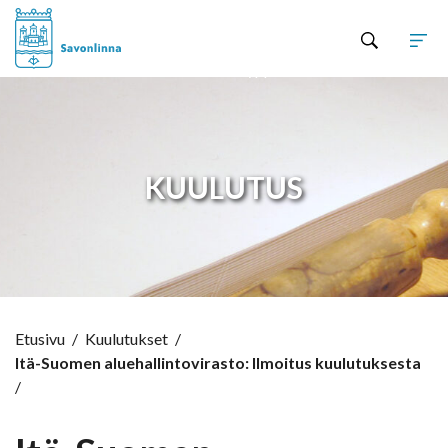
Hyppää sisältöön
KUULUTUS
Etusivu
/
Kuulutukset
/
Itä-Suomen aluehallintovirasto: Ilmoitus kuulutuksesta
/