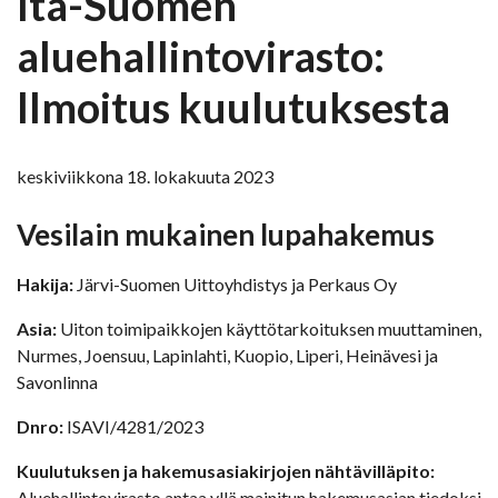
Itä-Suomen
aluehallintovirasto:
Ilmoitus kuulutuksesta
keskiviikkona 18. lokakuuta 2023
Vesilain mukainen lupahakemus
Hakija:
Järvi-Suomen Uittoyhdistys ja Perkaus Oy
Asia:
Uiton toimipaikkojen käyttötarkoituksen muuttaminen,
Nurmes, Joensuu, Lapinlahti, Kuopio, Liperi, Heinävesi ja
Savonlinna
Dnro:
ISAVI/4281/2023
Kuulutuksen ja hakemusasiakirjojen nähtävilläpito:
Aluehallintovirasto antaa yllä mainitun hakemusasian tiedoksi