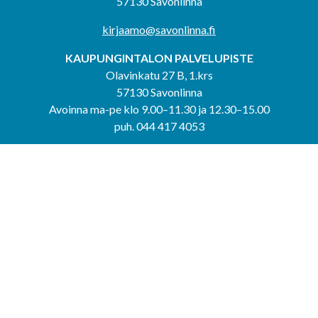
57130 Savonlinna
kirjaamo@savonlinna.fi
KAUPUNGINTALON PALVELUPISTE
Olavinkatu 27 B, 1.krs
57130 Savonlinna
Avoinna ma-pe klo 9.00–11.30 ja 12.30–15.00
puh. 044 417 4053
KERIMÄEN YHTEISPALVELUPISTE
Kerimäentie 6
58200 Kerimäki
Avoinna ke-to klo 9.00–12.00 ja 12.30–15.00.
PUNKAHARJUN YHTEISPALVELUPISTE
Kauppatie 20
58500 Punkaharju
Avoinna ma-ti klo 9.00–12.00 ja 12.30–15.30.