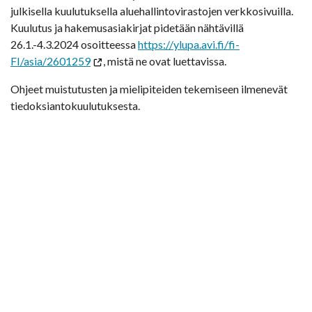
julkisella kuulutuksella aluehallintovirastojen verkkosivuilla.
Kuulutus ja hakemusasiakirjat pidetään nähtävillä
26.1.-4.3.2024 osoitteessa
https://ylupa.avi.fi/fi-
FI/asia/2601259
, mistä ne ovat luettavissa.
Ohjeet muistutusten ja mielipiteiden tekemiseen ilmenevät
tiedoksiantokuulutuksesta.