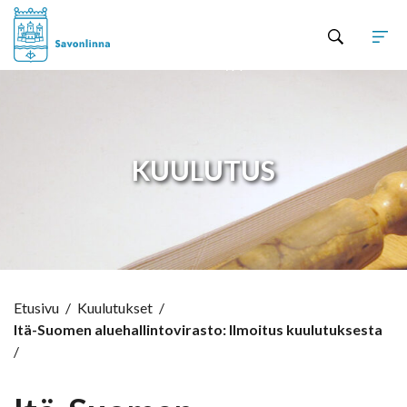
Hyppää sisältöön
KUULUTUS
Etusivu
/
Kuulutukset
/
Itä-Suomen aluehallintovirasto: Ilmoitus kuulutuksesta
/