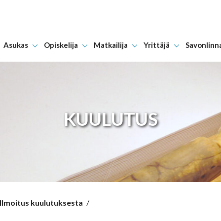
Asukas
Opiskelija
Matkailija
Yrittäjä
Savonlinn
Hyppää sisältöön
KUULUTUS
 Ilmoitus kuulutuksesta
/