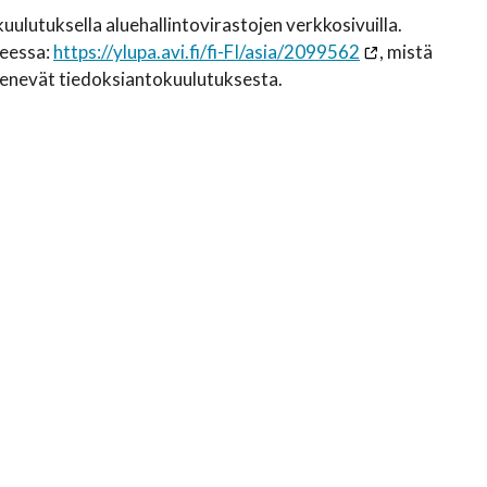
kuulutuksella aluehallintovirastojen verkkosivuilla.
teessa:
https://ylupa.avi.fi/fi-FI/asia/2099562
, mistä
lmenevät tiedoksiantokuulutuksesta.