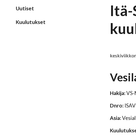
Itä
Uutiset
Kuulutukset
kuu
keskiviikkon
Vesi
Hakija:
VS-
Dnro:
ISAV
Asia:
Vesial
Kuulutukse