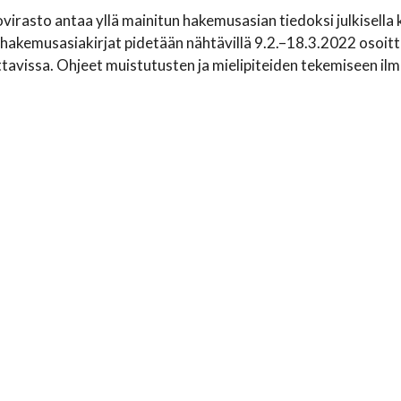
ovirasto antaa yllä mainitun hakemusasian tiedoksi julkisella 
 hakemusasiakirjat pidetään nähtävillä 9.2.–18.3.2022 osoit
ttavissa. Ohjeet muistutusten ja mielipiteiden tekemiseen i