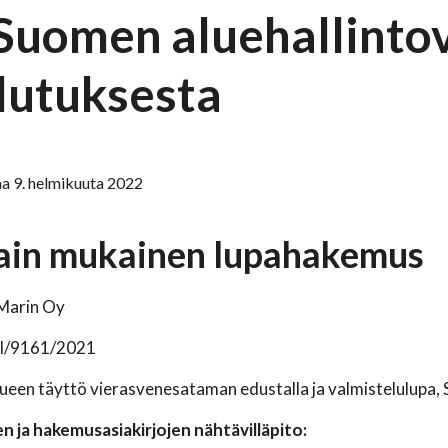
-Suomen aluehallintov
lutuksesta
a 9. helmikuuta 2022
lain mukainen lupahakemus
Marin Oy
I/9161/2021
ueen täyttö vierasvenesataman edustalla ja valmistelulupa, 
n ja hakemusasiakirjojen nähtävilläpito: