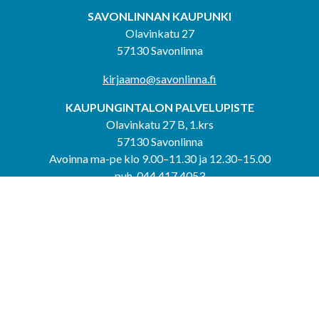
SAVONLINNAN KAUPUNKI
Olavinkatu 27
57130 Savonlinna
kirjaamo@savonlinna.fi
KAUPUNGINTALON PALVELUPISTE
Olavinkatu 27 B, 1.krs
57130 Savonlinna
Avoinna ma-pe klo 9.00–11.30 ja 12.30–15.00
puh. 044 417 4053
KERIMÄEN YHTEISPALVELUPISTE
Kerimäentie 6
58200 Kerimäki
Avoinna ke-to klo 9.00–12.00 ja 12.30–15.00.
PUNKAHARJUN YHTEISPALVELUPISTE
Kauppatie 20