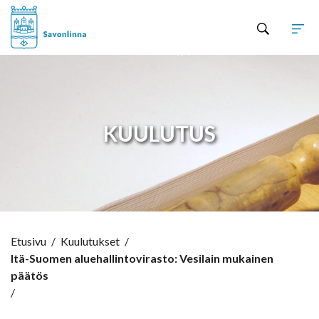
Hyppää sisältöön
KUULUTUS
Etusivu
/
Kuulutukset
/
Itä-Suomen aluehallintovirasto: Vesilain mukainen
päätös
/